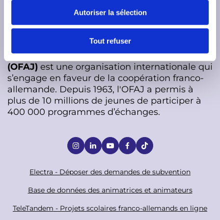
s
Autoriser la sélection
e
n
t
Tout refuser
e
L’
Office franco-allemand pour la Jeunesse
m
(OFAJ)
est une organisation internationale qui
e
s’engage en faveur de la coopération franco-
n
allemande. Depuis 1963, l'OFAJ a permis à
t
plus de 10 millions de jeunes de participer à
400 000 programmes d’échanges.
S
o
c
F
Electra - Déposer des demandes de subvention
i
o
Base de données des animatrices et animateurs
a
o
TeleTandem - Projets scolaires franco-allemands en ligne
l
t