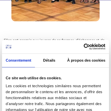
Elles ont permis aux jeunes de se former, d’échanger et de
développer leurs idées afin de pouvoir s’impliquer
davantage dans les prises de décisions locales et
européennes. Cet enjeu s’inscrit notamment dans le
Consentement
Détails
À propos des cookies
contexte des élections européennes de 2024.
Développement urbain, questions sociales, aide
psychologique, sport, lutte contre le réchauffement
Ce site web utilise des cookies.
climatique… voilà quelques-unes des thématiques sur
Les cookies et technologies similaires nous permettent
lesquelles les jeunes souhaitent faire entendre leur voix
de personnaliser le contenu et les annonces, d'offrir des
dans leurs communes. Dans le cadre du projet, leurs idées
fonctionnalités relatives aux médias sociaux et
ont été exposées à la députée européenne Marion
d'analyser notre trafic. Nous partageons également des
Walsmann ainsi qu’aux maires des trois villes participantes.
informations sur l'utilisation de notre site avec nos
Il a ainsi contribué au rapprochement des municipalités :