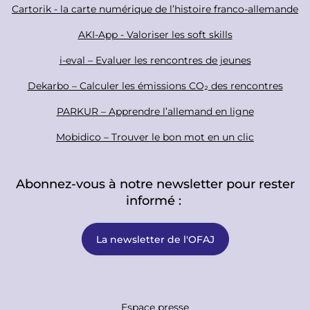
Cartorik - la carte numérique de l’histoire franco-allemande
e
r
AKI-App - Valoriser les soft skills
i-eval – Evaluer les rencontres de jeunes
Dekarbo – Calculer les émissions CO₂ des rencontres
PARKUR – Apprendre l’allemand en ligne
Mobidico – Trouver le bon mot en un clic
Abonnez-vous à notre newsletter pour rester
informé :
La newsletter de l'OFAJ
F
Espace presse