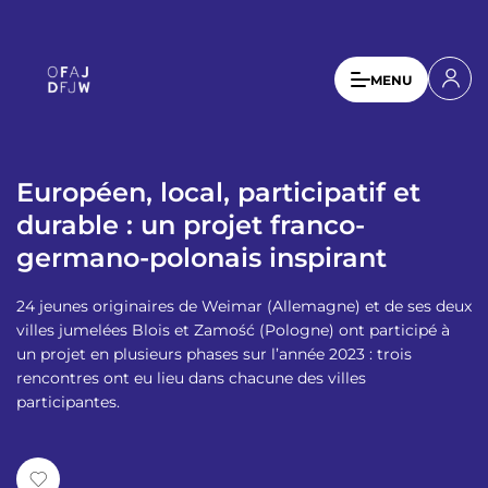
A
l
l
U
MENU
e
s
r
a
e
u
r
c
Européen, local, participatif et
a
o
durable : un projet franco-
n
c
germano-polonais inspirant
t
c
e
o
n
24 jeunes originaires de Weimar (Allemagne) et de ses deux
u
u
villes jumelées Blois et Zamość (Pologne) ont participé à
p
un projet en plusieurs phases sur l’année 2023 : trois
n
r
rencontres ont eu lieu dans chacune des villes
t
i
participantes.
n
m
c
e
i