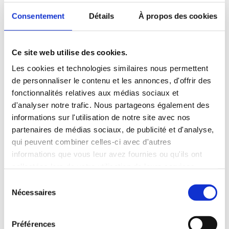
Solidarité !
- Recrutement
Consentement
Détails
À propos des cookies
Rejoins l'équipe de la Communication ! Le CFB
propose une gamme variée d'activités, allant d’une
Ce site web utilise des cookies.
programmation culturelle diversifiée aux échanges
de...
Les cookies et technologies similaires nous permettent
de personnaliser le contenu et les annonces, d'offrir des
fonctionnalités relatives aux médias sociaux et
d'analyser notre trafic. Nous partageons également des
informations sur l'utilisation de notre site avec nos
partenaires de médias sociaux, de publicité et d'analyse,
Échange de musique franco-
qui peuvent combiner celles-ci avec d'autres
germano-bosnien
- Programme
informations que vous leur avez fournies ou qu'ils ont
collectées lors de votre utilisation de leurs services.
S
Nécessaires
é
l
e
Préférences