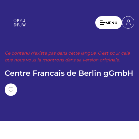
A
l
l
U
MENU
e
s
r
a
e
u
r
c
Ce contenu n'existe pas dans cette langue. C'est pour cela
a
o
que nous vous la montrons dans sa version originale.
n
c
Centre Francais de Berlin gGmbH
t
c
e
o
n
u
u
p
n
r
t
i
n
m
c
e
i