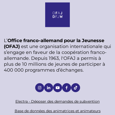
L’
Office franco-allemand pour la Jeunesse
(OFAJ)
est une organisation internationale qui
s’engage en faveur de la coopération franco-
allemande. Depuis 1963, l'OFAJ a permis à
plus de 10 millions de jeunes de participer à
400 000 programmes d’échanges.
S
o
c
F
Electra - Déposer des demandes de subvention
i
o
Base de données des animatrices et animateurs