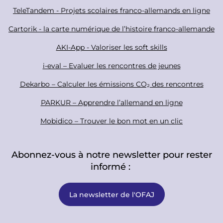
a
o
TeleTandem - Projets scolaires franco-allemands en ligne
l
t
Cartorik - la carte numérique de l’histoire franco-allemande
e
r
AKI-App - Valoriser les soft skills
i-eval – Evaluer les rencontres de jeunes
Dekarbo – Calculer les émissions CO₂ des rencontres
PARKUR – Apprendre l’allemand en ligne
Mobidico – Trouver le bon mot en un clic
Abonnez-vous à notre newsletter pour rester
informé :
La newsletter de l'OFAJ