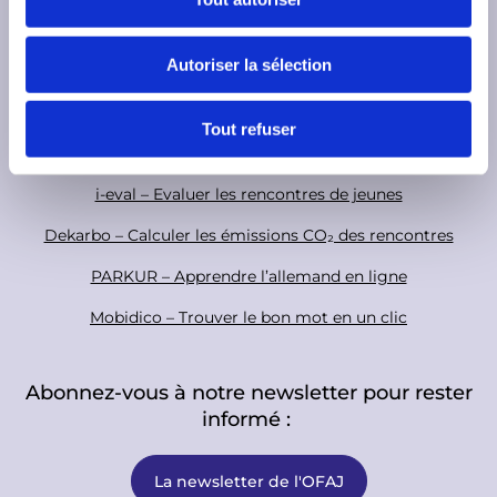
i
o
n
Base de données des animatrices et animateurs
s
a
o
Autoriser la sélection
TeleTandem - Projets scolaires franco-allemands en ligne
e
l
t
n
Cartorik - la carte numérique de l’histoire franco-allemande
e
t
Tout refuser
r
AKI-App - Valoriser les soft skills
e
m
i-eval – Evaluer les rencontres de jeunes
e
n
Dekarbo – Calculer les émissions CO₂ des rencontres
t
PARKUR – Apprendre l’allemand en ligne
Mobidico – Trouver le bon mot en un clic
Abonnez-vous à notre newsletter pour rester
informé :
La newsletter de l'OFAJ