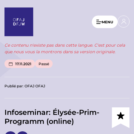
A
l
l
U
MENU
e
s
r
a
e
u
Ce contenu n'existe pas dans cette langue. C'est pour cela
r
c
que nous vous la montrons dans sa version originale.
a
o
n
c
17.11.2021
Passé
t
c
e
o
n
Publié par
:
OFAJ OFAJ
u
u
p
n
r
t
i
Infoseminar: Élysée-Prim-
n
m
Programm (online)
c
e
i