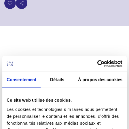
p
n
a
u
l
Consentement
Détails
À propos des cookies
https://www.edudip.com/de/webinar/nach-frankreich-mit-
dem-elyseehttps://www.edudip.com/de/webinar/nach-
frankreich-mit-dem-elysee-prim-programm/1469216-prim-
Ce site web utilise des cookies.
programm/1469216
Les cookies et technologies similaires nous permettent
de personnaliser le contenu et les annonces, d'offrir des
fonctionnalités relatives aux médias sociaux et