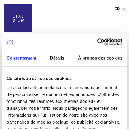
A
FR
l
l
e
r
a
u
Vous avez déjà un compte ?
c
o
Consentement
Détails
À propos des cookies
n
Vous n'avez pas encore de compte ?
Créez en un !
t
e
Adresse de courriel
Ce site web utilise des cookies.
n
u
Les cookies et technologies similaires nous permettent
p
de personnaliser le contenu et les annonces, d'offrir des
r
Mot de passe
fonctionnalités relatives aux médias sociaux et
i
d'analyser notre trafic. Nous partageons également des
n
informations sur l'utilisation de notre site avec nos
c
Mot de passe oublié ?
partenaires de médias sociaux, de publicité et d'analyse,
i
qui peuvent combiner celles-ci avec d'autres