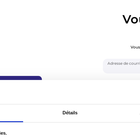
Vo
Vous
Adresse de courri
Mot de passe
ui vous
Détails
Se souvenir de
isé.
our
rrespondant,
ies.
olaire