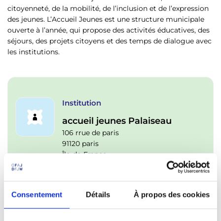
p
n
citoyenneté, de la mobilité, de l’inclusion et de l’expression
a
u
des jeunes. L’Accueil Jeunes est une structure municipale
l
ouverte à l’année, qui propose des activités éducatives, des
séjours, des projets citoyens et des temps de dialogue avec
les institutions.
Institution
accueil jeunes Palaiseau
106 rrue de paris
91120 paris
Île-de-France
France
Consentement
Détails
À propos des cookies
Contact