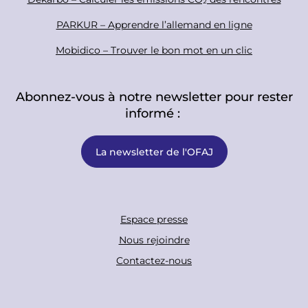
PARKUR – Apprendre l’allemand en ligne
Mobidico – Trouver le bon mot en un clic
Abonnez-vous à notre newsletter pour rester
informé :
La newsletter de l'OFAJ
F
Espace presse
o
Nous rejoindre
o
Contactez-nous
t
e