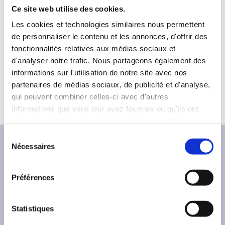
Ce site web utilise des cookies.
Les cookies et technologies similaires nous permettent
de personnaliser le contenu et les annonces, d'offrir des
oumar sy
fonctionnalités relatives aux médias sociaux et
d'analyser notre trafic. Nous partageons également des
informations sur l'utilisation de notre site avec nos
partenaires de médias sociaux, de publicité et d'analyse,
qui peuvent combiner celles-ci avec d'autres
informations que vous leur avez fournies ou qu'ils ont
collectées lors de votre utilisation de leurs services.
S
Nécessaires
é
l
e
Préférences
c
t
i
Statistiques
L’
Office franco-allemand pour la Jeunesse
o