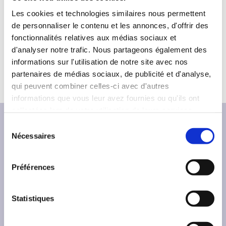
Les cookies et technologies similaires nous permettent
Côme TANGUY
de personnaliser le contenu et les annonces, d'offrir des
fonctionnalités relatives aux médias sociaux et
d'analyser notre trafic. Nous partageons également des
informations sur l'utilisation de notre site avec nos
partenaires de médias sociaux, de publicité et d'analyse,
qui peuvent combiner celles-ci avec d'autres
informations que vous leur avez fournies ou qu'ils ont
collectées lors de votre utilisation de leurs services.
S
Nécessaires
é
l
e
Préférences
c
t
L’
Office franco-allemand pour la Jeunesse
i
Statistiques
(OFAJ)
est une organisation internationale qui
o
s’engage en faveur de la coopération franco-
n