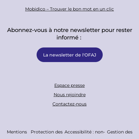
Mobidico – Trouver le bon mot en un clic
Abonnez-vous à notre newsletter pour rester
informé :
La newsletter de l'OFAJ
F
Espace presse
o
Nous rejoindre
o
Contactez-nous
t
e
r
C
Mentions
Protection des
Accessibilité : non-
Gestion des