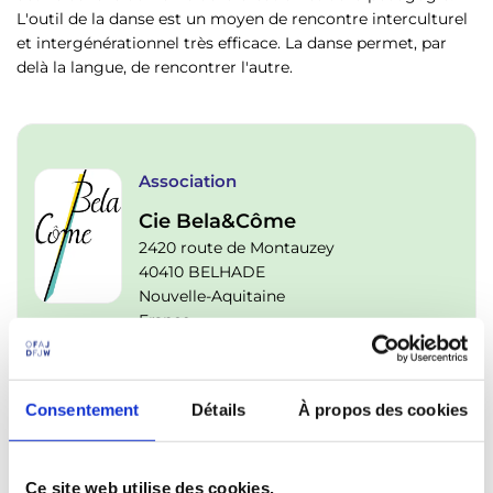
p
n
L'outil de la danse est un moyen de rencontre interculturel
a
u
et intergénérationnel très efficace. La danse permet, par
l
delà la langue, de rencontrer l'autre.
Association
Cie Bela&Côme
2420 route de Montauzey
40410 BELHADE
Nouvelle-Aquitaine
France
Consentement
Détails
À propos des cookies
Contact
Ce site web utilise des cookies.