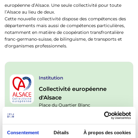
p
n
européenne d’Alsace. Une seule collectivité pour toute
a
u
l’Alsace au lieu de deux.
l
Cette nouvelle collectivité dispose des compétences des
départements mais aussi de compétences particulières,
notamment en matière de coopération transfrontalière
franc-germano-suisse, de bilinguisme, de transports et
d'organismes professionnels.
Institution
Collectivité européenne
d'Alsace
Place du Quartier Blanc
67000 Strasbourg
Grand Est
France
Consentement
Détails
À propos des cookies