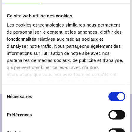
Contact
Ce site web utilise des cookies.
Les cookies et technologies similaires nous permettent
de personnaliser le contenu et les annonces, d'offrir des
fonctionnalités relatives aux médias sociaux et
Marton Krasznai
d'analyser notre trafic. Nous partageons également des
informations sur l'utilisation de notre site avec nos
partenaires de médias sociaux, de publicité et d'analyse,
qui peuvent combiner celles-ci avec d'autres
informations que vous leur avez fournies ou qu'ils ont
collectées lors de votre utilisation de leurs services.
S
Nécessaires
é
l
e
Préférences
c
t