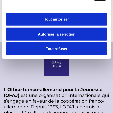
u
c
o
Tout autoriser
n
s
Autoriser la sélection
e
n
t
Tout refuser
e
m
e
n
t
L’
Office franco-allemand pour la Jeunesse
(OFAJ)
est une organisation internationale qui
s’engage en faveur de la coopération franco-
allemande. Depuis 1963, l'OFAJ a permis à
plus de 10 millions de jeunes de participer à