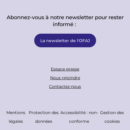
Abonnez-vous à notre newsletter pour rester
informé :
La newsletter de l'OFAJ
F
Espace presse
o
Nous rejoindre
o
Contactez-nous
t
e
r
C
Mentions
Protection des
Accessibilité : non-
Gestion des
B
o
légales
données
conforme
cookies
o
p