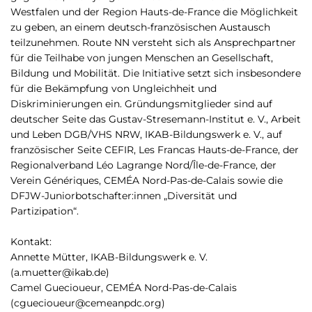
p
n
Westfalen und der Region Hauts-de-France die Möglichkeit
a
u
zu geben, an einem deutsch-französischen Austausch
l
teilzunehmen. Route NN versteht sich als Ansprechpartner
für die Teilhabe von jungen Menschen an Gesellschaft,
Bildung und Mobilität. Die Initiative setzt sich insbesondere
für die Bekämpfung von Ungleichheit und
Diskriminierungen ein. Gründungsmitglieder sind auf
deutscher Seite das Gustav-Stresemann-Institut e. V., Arbeit
und Leben DGB/VHS NRW, IKAB-Bildungswerk e. V., auf
französischer Seite CEFIR, Les Francas Hauts-de-France, der
Regionalverband Léo Lagrange Nord/Île-de-France, der
Verein Génériques, CEMÉA Nord-Pas-de-Calais sowie die
DFJW-Juniorbotschafter:innen „Diversität und
Partizipation“.
Kontakt:
Annette Mütter, IKAB-Bildungswerk e. V.
(a.muetter@ikab.de)
Camel Guecioueur, CEMÉA Nord-Pas-de-Calais
(cguecioueur@cemeanpdc.org)