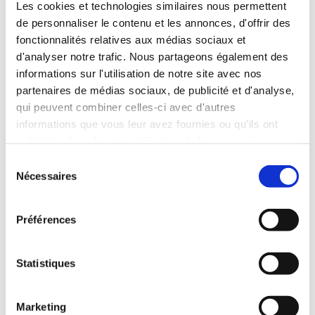
Les cookies et technologies similaires nous permettent
de personnaliser le contenu et les annonces, d'offrir des
fonctionnalités relatives aux médias sociaux et
d'analyser notre trafic. Nous partageons également des
Réseau
informations sur l'utilisation de notre site avec nos
partenaires de médias sociaux, de publicité et d'analyse,
Initiative Route NN
qui peuvent combiner celles-ci avec d'autres
Poppelsdorfer Allee 92
informations que vous leur avez fournies ou qu'ils ont
53115 Bonn
collectées lors de votre utilisation de leurs services.
Nordrhein-Westfalen (North Rhine-
Westphalia)
S
Nécessaires
Allemagne
é
l
e
Préférences
c
Contact
t
i
Statistiques
o
n
Marketing
Cédric Chevalier
d