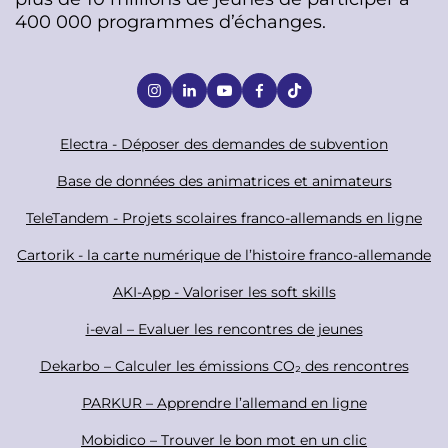
400 000 programmes d’échanges.
S
o
c
F
Electra - Déposer des demandes de subvention
i
o
Base de données des animatrices et animateurs
a
o
TeleTandem - Projets scolaires franco-allemands en ligne
l
t
Cartorik - la carte numérique de l’histoire franco-allemande
e
r
AKI-App - Valoriser les soft skills
i-eval – Evaluer les rencontres de jeunes
Dekarbo – Calculer les émissions CO₂ des rencontres
PARKUR – Apprendre l’allemand en ligne
Mobidico – Trouver le bon mot en un clic