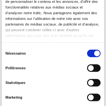
de personnaliser le contenu et les annonces, d'offrir des
d’une rencontre de jeunes. Ce jeu est idéal pour de petits
fonctionnalités relatives aux médias sociaux et
groupes composés de participants des deux pays, avec un
d'analyser notre trafic. Nous partageons également des
maximum de dix personnes. Il est disponible en
informations sur l'utilisation de notre site avec nos
téléchargement en versions franco-allemande, germano-
tchèque et germano-russe. Une version germano-polonaise
partenaires de médias sociaux, de publicité et d'analyse,
sera bientôt ajoutée.
qui peuvent combiner celles-ci avec d'autres
informations que vous leur avez fournies ou qu'ils ont
Le PDF contient tout ce dont vous avez besoin : le matériel
collectées lors de votre utilisation de leurs services.
prêt à imprimer et des instructions claires pour faciliter la
S
préparation.
Nécessaires
é
l
Bonne exploration et bon jeu à tous !
e
Préférences
c
t
Autres versions linguistiques de « Festival en
danger »
i
Statistiques
o
n
Marketing
d
u