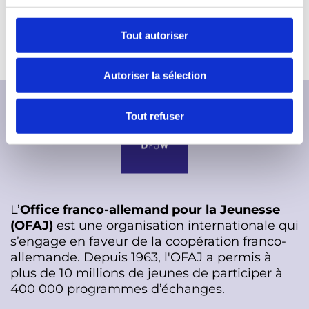
c
D
Festival_in_Gefahr_de_fr_0.pdf
(18.2 Mo)
o
Tout autoriser
o
n
c
s
Autoriser la sélection
u
e
m
n
e
t
Tout refuser
n
e
t
m
e
n
t
L’
Office franco-allemand pour la Jeunesse
(OFAJ)
est une organisation internationale qui
s’engage en faveur de la coopération franco-
allemande. Depuis 1963, l'OFAJ a permis à
plus de 10 millions de jeunes de participer à
400 000 programmes d’échanges.