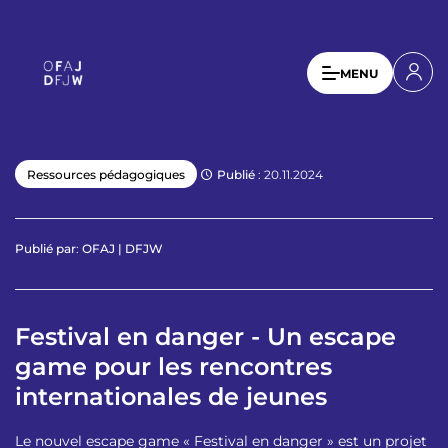
A
l
l
U
MENU
e
s
r
a
e
u
r
c
Publié
: 20.11.2024
Ressources pédagogiques
a
o
n
c
t
c
Publié par
:
OFAJ | DFJW
e
o
n
u
u
p
Festival en danger - Un escape
n
r
game pour les rencontres
t
i
n
internationales de jeunes
m
c
e
i
Le nouvel escape game « Festival en danger » est un projet