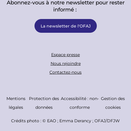
Abonnez-vous à notre newsletter pour rester
informé :
La newsletter de l'OFAJ
F
Espace presse
o
Nous rejoindre
o
Contactez-nous
t
e
r
C
Mentions
Protection des
Accessibilité : non-
Gestion des
B
o
légales
données
conforme
cookies
o
p
Crédits photo : ©
EAO ; Emma Derancy ; OFAJ/DFJW
t
y