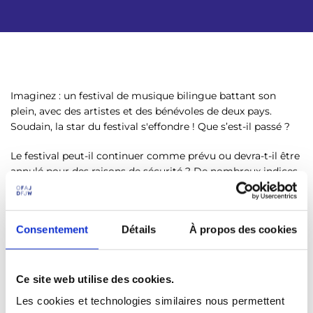
Imaginez : un festival de musique bilingue battant son
plein, avec des artistes et des bénévoles de deux pays.
Soudain, la star du festival s'effondre ! Que s’est-il passé ?
Le festival peut-il continuer comme prévu ou devra-t-il être
annulé pour des raisons de sécurité ? De nombreux indices
sont disséminés, mais ils sont dans plusieurs langues. La
coopération devient essentielle : qui peut résoudre quelles
énigmes ? Comment les participants vont-ils réussir à
Consentement
Détails
À propos des cookies
communiquer malgré les différences de langue pour
trouver ensemble la solution ? Si le groupe réussit à
résoudre l’escape game en moins d’une heure, le festival
peut reprendre son cours !
Ce site web utilise des cookies.
Les cookies et technologies similaires nous permettent
Cet escape game peut être facilement mis en place lors