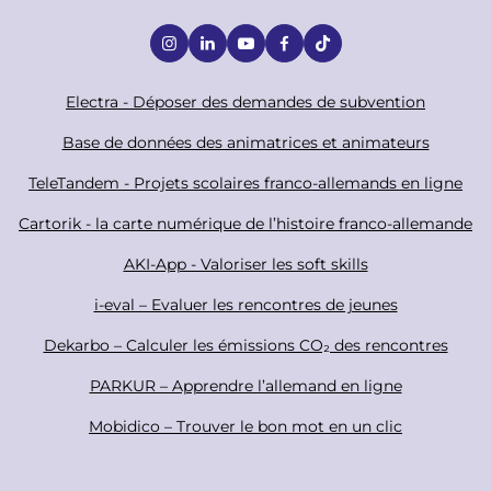
S
o
c
F
Electra - Déposer des demandes de subvention
i
o
Base de données des animatrices et animateurs
a
o
TeleTandem - Projets scolaires franco-allemands en ligne
l
t
Cartorik - la carte numérique de l’histoire franco-allemande
e
r
AKI-App - Valoriser les soft skills
i-eval – Evaluer les rencontres de jeunes
Dekarbo – Calculer les émissions CO₂ des rencontres
PARKUR – Apprendre l’allemand en ligne
Mobidico – Trouver le bon mot en un clic