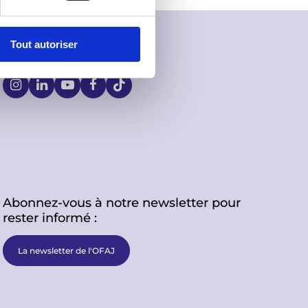
Tout autoriser
S
o
c
i
Abonnez-vous à notre newsletter pour
a
rester informé :
l
La newsletter de l'OFAJ