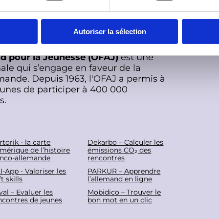
Autoriser la sélection
nd pour la Jeunesse (OFAJ)
est une
ale qui s’engage en faveur de la
mande. Depuis 1963, l'OFAJ a permis à
eunes de participer à 400 000
s.
rtorik - la carte
Dekarbo – Calculer les
mérique de l’histoire
émissions CO₂ des
anco-allemande
rencontres
I-App - Valoriser les
PARKUR – Apprendre
t skills
l’allemand en ligne
eval – Evaluer les
Mobidico – Trouver le
ncontres de jeunes
bon mot en un clic