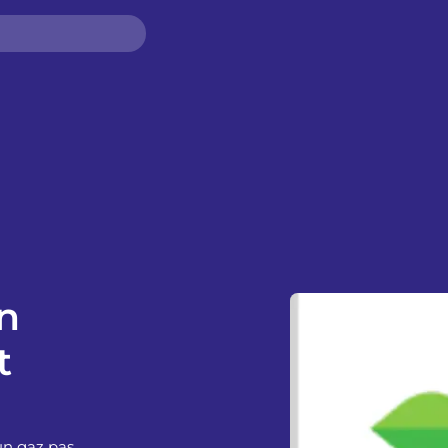
n
t
un gaz pas