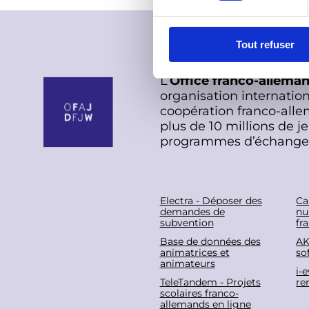
c
t
Tout refuser
i
o
L’
Office franco-allema
n
organisation internation
d
coopération franco-alle
u
plus de 10 millions de j
c
programmes d’échange
o
n
s
e
F
Electra - Déposer des
Ca
n
demandes de
nu
subvention
fr
t
o
Base de données des
AK
e
animatrices et
sof
m
o
animateurs
i-
e
TeleTandem - Projets
re
t
scolaires franco-
n
allemands en ligne