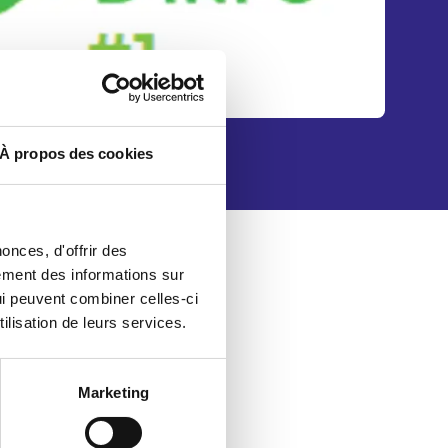
n
t
m
À propos des cookies
e
n
onces, d'offrir des
u
lement des informations sur
qui peuvent combiner celles-ci
ilisation de leurs services.
Marketing