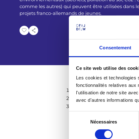
i
comme les autres) qui peuvent être utilisées dans l
projets franco-allemands de jeunes.
a
n
e
Consentement
Ce site web utilise des cook
Les cookies et technologies s
fonctionnalités relatives au
fiche d’information
« Les déch
l'utilisation de notre site a
fiche d’information
« Pollutio
avec d'autres informations que
fiche d’information
« Le CO₂ 
S
Nécessaires
é
l
e