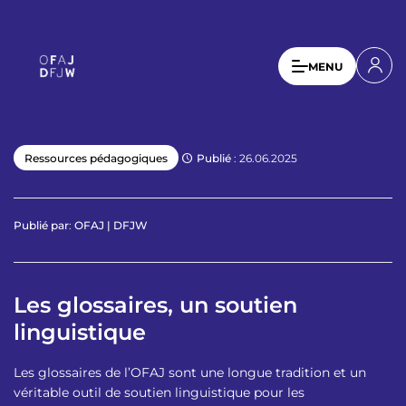
A
l
l
U
MENU
e
s
r
a
e
u
r
c
Publié
: 26.06.2025
Ressources pédagogiques
a
o
n
c
t
c
Publié par
:
OFAJ | DFJW
e
o
n
u
u
p
Les glossaires, un soutien
n
r
linguistique
t
i
n
m
c
Les glossaires de l’OFAJ sont une longue tradition et un
e
i
véritable outil de soutien linguistique pour les