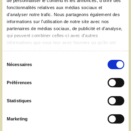
de personnaliser le contenu et les annonces, d'offrir des
fonctionnalités relatives aux médias sociaux et
Boulangerie
d'analyser notre trafic. Nous partageons également des
informations sur l'utilisation de notre site avec nos
partenaires de médias sociaux, de publicité et d'analyse,
qui peuvent combiner celles-ci avec d'autres
Mécanicien d'entretien – Mécanicien
informations que vous leur avez fournies ou qu'ils ont
outilleur
collectées lors de votre utilisation de leurs services.
S
Nécessaires
é
l
Agriculture biologique
e
Préférences
c
t
i
Statistiques
Services en miliieu rural
o
n
Marketing
d
u