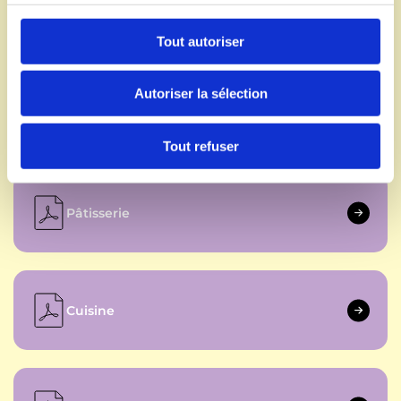
c
Charcutier - Traiteur
o
Tout autoriser
n
s
Autoriser la sélection
e
Coiffure
n
t
Tout refuser
e
m
e
Pâtisserie
n
t
Cuisine