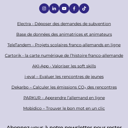
S
o
c
F
Electra - Déposer des demandes de subvention
i
o
Base de données des animatrices et animateurs
a
o
TeleTandem - Projets scolaires franco-allemands en ligne
l
t
Cartorik - la carte numérique de l’histoire franco-allemande
e
r
AKI-App - Valoriser les soft skills
i-eval – Evaluer les rencontres de jeunes
Dekarbo – Calculer les émissions CO₂ des rencontres
PARKUR – Apprendre l’allemand en ligne
Mobidico – Trouver le bon mot en un clic
Abonnez-vous à notre newsletter pour rester