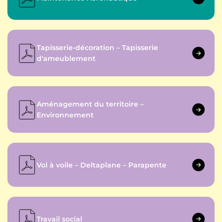
Tapisserie-décoration – Tapisserie
d'ameublement
Aménagement du territoire –
Environnement
Vol à voile – Deltaplane – Parapente
Travail social