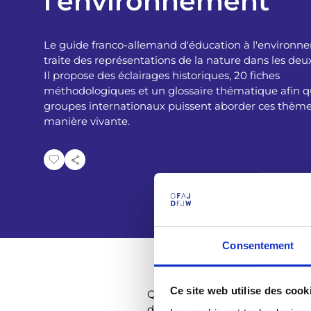
l'environnement
i
a
Le guide franco-allemand d'éducation à l'environn
traite des représentations de la nature dans les deux
n
Il propose des éclairages historiques, 20 fiches
méthodologiques et un glossaire thématique afin q
e
groupes internationaux puissent aborder ces thèm
manière vivante.
Consentement
Ce site web utilise des cook
Quel regard est porté sur la nat
des Lumières aux Trente Glorieus