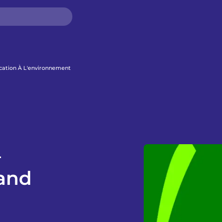
cation À L'environnement
–
and