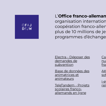
e
s
n
e
t
n
L’
Office franco-allema
t
organisation internation
e
coopération franco-alle
m
plus de 10 millions de j
programmes d’échange
e
n
t
F
Electra - Déposer des
Ca
demandes de
nu
subvention
fr
o
Base de données des
AK
animatrices et
sof
o
animateurs
i-
TeleTandem - Projets
re
t
scolaires franco-
allemands en ligne
e