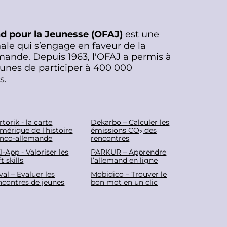
nd pour la Jeunesse (OFAJ)
est une
ale qui s’engage en faveur de la
mande. Depuis 1963, l'OFAJ a permis à
eunes de participer à 400 000
s.
rtorik - la carte
Dekarbo – Calculer les
mérique de l’histoire
émissions CO₂ des
anco-allemande
rencontres
I-App - Valoriser les
PARKUR – Apprendre
t skills
l’allemand en ligne
eval – Evaluer les
Mobidico – Trouver le
ncontres de jeunes
bon mot en un clic