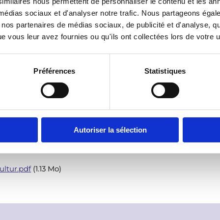
imilaires nous permettent de personnaliser le contenu et les ann
de façon vivante ? Comment dit-on « agriculture biologique » 
x médias sociaux et d'analyser notre trafic. Nous partageons éga
vec nos partenaires de médias sociaux, de publicité et d'analyse, 
 vous leur avez fournies ou qu'ils ont collectées lors de votre ut
xquelles
Nature et cultures
, guide franco-allemand de l'éduc
ose de trois parties :
Préférences
Statistiques
iques ;
ommande de la version imprimée :
http://ruedelamemoire.eu
Autoriser la sélection
ultur.pdf
(1.13 Mo)