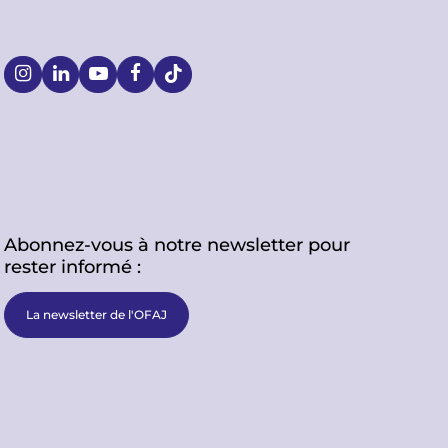
S
o
c
i
Abonnez-vous à notre newsletter pour
a
rester informé :
l
La newsletter de l'OFAJ