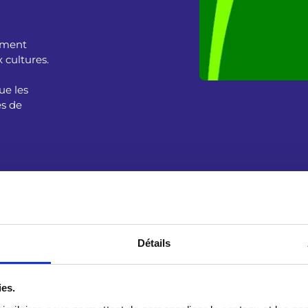
ement
 cultures.
ue les
es de
Détails
ies.
ure dans la culture française et dans la culture allemande ? E
es, a-t-elle influencé leur conception de l'écologie ? Comme