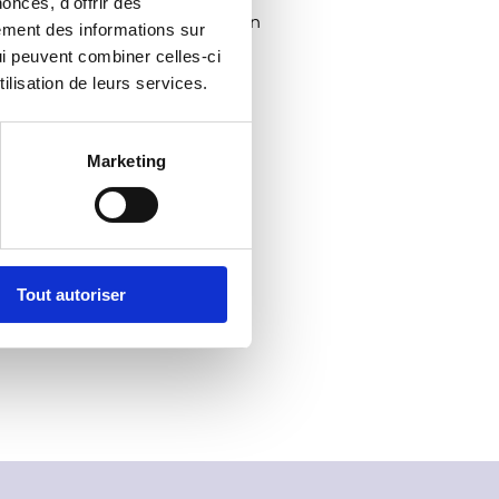
onces, d'offrir des
ou « énergies renouvelables » en
lement des informations sur
qui peuvent combiner celles-ci
ilisation de leurs services.
ation à l'environnement,
Marketing
/NC.html
Tout autoriser