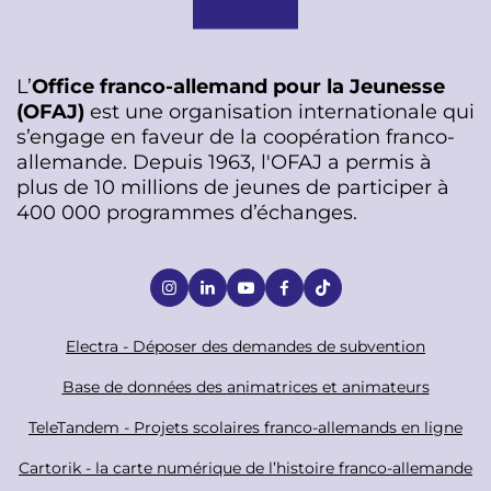
L’
Office franco-allemand pour la Jeunesse
(OFAJ)
est une organisation internationale qui
s’engage en faveur de la coopération franco-
allemande. Depuis 1963, l'OFAJ a permis à
plus de 10 millions de jeunes de participer à
400 000 programmes d’échanges.
S
o
c
F
Electra - Déposer des demandes de subvention
i
o
Base de données des animatrices et animateurs
a
o
TeleTandem - Projets scolaires franco-allemands en ligne
l
t
Cartorik - la carte numérique de l’histoire franco-allemande
e