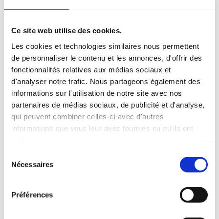
Ce site web utilise des cookies.
Les cookies et technologies similaires nous permettent
de personnaliser le contenu et les annonces, d'offrir des
fonctionnalités relatives aux médias sociaux et
L’essentiel
d'analyser notre trafic. Nous partageons également des
informations sur l'utilisation de notre site avec nos
partenaires de médias sociaux, de publicité et d'analyse,
En 2023, 60 ans après sa création, l’OFAJ publiait une
grande étude sur la jeunesse franco-allemande en fonction
qui peuvent combiner celles-ci avec d'autres
de leurs espoirs et de leurs préoccupations, de leurs besoins
informations que vous leur avez fournies ou qu'ils ont
et de leurs intérêts, intitulée : « Retour vers le futur :
collectées lors de votre utilisation de leurs services.
Regards des jeunes en France et en Allemagne ».
S
Nécessaires
é
La génération Z a grandi à une époque perçue comme l’âge
l
d’or de la démocratie libérale ; elle est aujourd’hui
confrontée à la montée en puissance des partis populistes
e
Préférences
de droite et aux défis posés par la transformation
c
numérique du paysage médiatique. Ces deux phénomènes
t