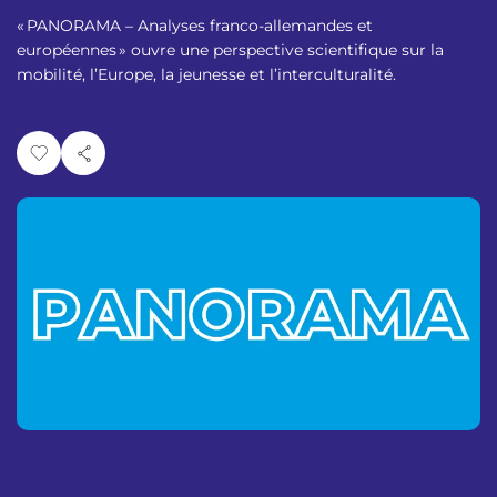
p
n
« PANORAMA – Analyses franco-allemandes et
a
u
européennes » ouvre une perspective scientifique sur la
l
mobilité, l’Europe, la jeunesse et l’interculturalité.