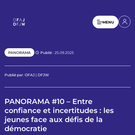
A
l
l
U
MENU
e
s
r
a
e
u
r
c
Publié
: 25.09.2025
PANORAMA
a
o
n
c
t
c
Publié par
:
OFAJ | DFJW
e
o
n
u
u
p
PANORAMA #10 – Entre
n
r
confiance et incertitudes : les
t
i
n
jeunes face aux défis de la
m
c
démocratie
e
i