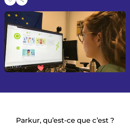
p
n
a
u
l
Parkur, qu’est-ce que c’est ?