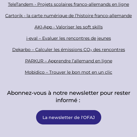
a
o
TeleTandem - Projets scolaires franco-allemands en ligne
l
t
Cartorik - la carte numérique de l’histoire franco-allemande
e
r
AKI-App - Valoriser les soft skills
i-eval – Evaluer les rencontres de jeunes
Dekarbo – Calculer les émissions CO₂ des rencontres
PARKUR – Apprendre l’allemand en ligne
Mobidico – Trouver le bon mot en un clic
Abonnez-vous à notre newsletter pour rester
informé :
La newsletter de l'OFAJ