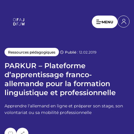
A
l
l
U
MENU
e
s
r
a
e
u
r
c
Publié
: 12.02.2019
Ressources pédagogiques
a
o
n
c
PARKUR – Plateforme
t
c
d’apprentissage franco-
e
o
allemande pour la formation
n
u
u
linguistique et professionnelle
p
n
r
Apprendre l'allemand en ligne et préparer son stage, son
t
i
volontariat ou sa mobilité professionnelle
n
m
c
e
i