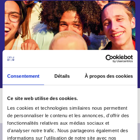
p
n
a
u
l
Consentement
Détails
À propos des cookies
Ce site web utilise des cookies.
D
plaquette-institutionnelle-ofaj.pdf
(5.67 Mo)
o
Les cookies et technologies similaires nous permettent
c
de personnaliser le contenu et les annonces, d'offrir des
u
fonctionnalités relatives aux médias sociaux et
m
d'analyser notre trafic. Nous partageons également des
e
informations sur l'utilisation de notre site avec nos