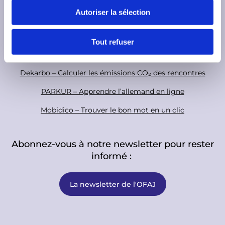
s
l
t
Autoriser la sélection
e
Cartorik - la carte numérique de l’histoire franco-allemande
e
n
r
AKI-App - Valoriser les soft skills
t
Tout refuser
e
i-eval – Evaluer les rencontres de jeunes
m
Dekarbo – Calculer les émissions CO₂ des rencontres
e
n
PARKUR – Apprendre l’allemand en ligne
t
Mobidico – Trouver le bon mot en un clic
Abonnez-vous à notre newsletter pour rester
informé :
La newsletter de l'OFAJ