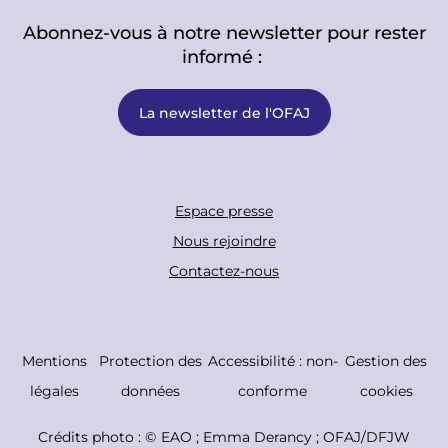
Abonnez-vous à notre newsletter pour rester
informé :
La newsletter de l'OFAJ
F
Espace presse
o
Nous rejoindre
o
Contactez-nous
t
e
r
C
Mentions
Protection des
Accessibilité : non-
Gestion des
B
o
légales
données
conforme
cookies
o
p
Crédits photo : ©
EAO ; Emma Derancy ; OFAJ/DFJW