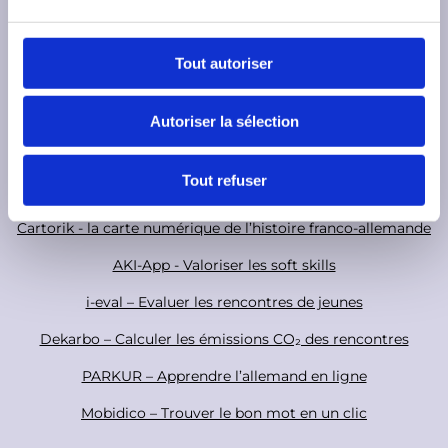
u
c
S
o
Tout autoriser
n
o
s
c
F
Electra - Déposer des demandes de subvention
Autoriser la sélection
e
i
o
Base de données des animatrices et animateurs
n
a
o
t
Tout refuser
TeleTandem - Projets scolaires franco-allemands en ligne
e
l
t
m
Cartorik - la carte numérique de l’histoire franco-allemande
e
e
r
AKI-App - Valoriser les soft skills
n
t
i-eval – Evaluer les rencontres de jeunes
Dekarbo – Calculer les émissions CO₂ des rencontres
PARKUR – Apprendre l’allemand en ligne
Mobidico – Trouver le bon mot en un clic