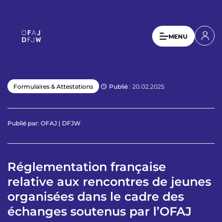
A
l
l
U
MENU
e
s
r
a
e
u
r
c
Publié
: 20.02.2025
Formulaires & Attestations
a
o
n
c
t
c
Publié par
:
OFAJ | DFJW
e
o
n
u
u
p
Réglementation française
n
r
relative aux rencontres de jeunes
t
i
n
organisées dans le cadre des
m
c
échanges soutenus par l’OFAJ
e
i