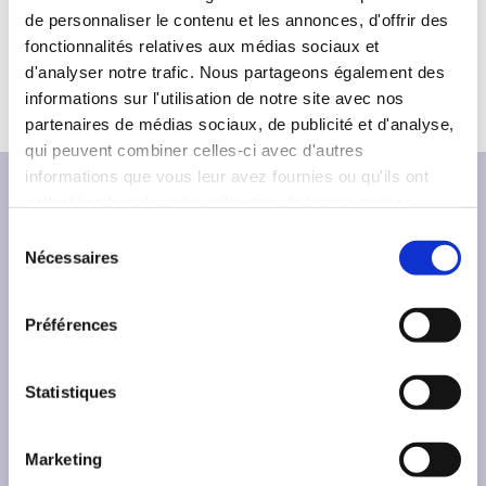
de personnaliser le contenu et les annonces, d'offrir des
fonctionnalités relatives aux médias sociaux et
D
modalites-de-declaration-obligations-generales-des-
d'analyser notre trafic. Nous partageons également des
o
organisateurs.pdf
(197.65 Ko)
c
informations sur l'utilisation de notre site avec nos
u
partenaires de médias sociaux, de publicité et d'analyse,
m
qui peuvent combiner celles-ci avec d'autres
e
informations que vous leur avez fournies ou qu'ils ont
n
collectées lors de votre utilisation de leurs services.
t
S
Nécessaires
é
l
e
Préférences
c
L’
Office franco-allemand pour la Jeunesse
t
(OFAJ)
est une organisation internationale qui
i
Statistiques
s’engage en faveur de la coopération franco-
o
allemande. Depuis 1963, l'OFAJ a permis à
n
plus de 10 millions de jeunes de participer à
Marketing
d
400 000 programmes d’échanges.