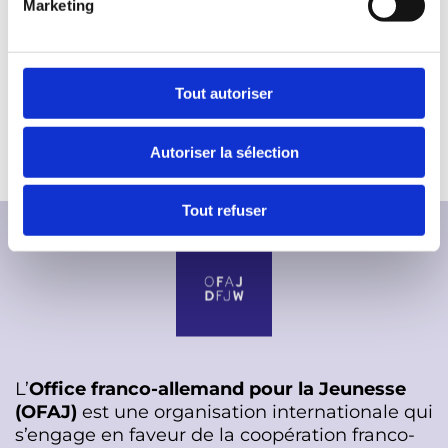
Marketing
d
Morgane Voyer
voyer@ofaj.org
u
c
o
Tout autoriser
n
s
https://www.tele-tandem.net/
Autoriser la sélection
e
n
t
Tout refuser
e
m
e
n
t
L’
Office franco-allemand pour la Jeunesse
(OFAJ)
est une organisation internationale qui
s’engage en faveur de la coopération franco-