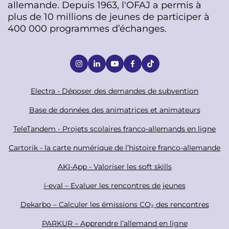
allemande. Depuis 1963, l'OFAJ a permis à
plus de 10 millions de jeunes de participer à
400 000 programmes d’échanges.
S
o
c
F
Electra - Déposer des demandes de subvention
i
o
Base de données des animatrices et animateurs
a
o
TeleTandem - Projets scolaires franco-allemands en ligne
l
t
Cartorik - la carte numérique de l’histoire franco-allemande
e
r
AKI-App - Valoriser les soft skills
i-eval – Evaluer les rencontres de jeunes
Dekarbo – Calculer les émissions CO₂ des rencontres
PARKUR – Apprendre l’allemand en ligne