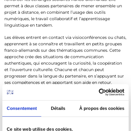
permet à deux classes partenaires de mener ensemble un
projet à distance, en combinant l’usage des outils
numériques, le travail collaboratif et l’apprentissage
linguistique en tandem.
Les élèves entrent en contact via visioconférences ou chats,
apprennent à se connaître et travaillent en petits groupes
franco-allemands sur des thématiques communes. Cette
approche crée des situations de communication
authentiques, qui encouragent la curiosité, la coopération
et l’ouverture culturelle. Chacune et chacun peut
progresser dans la langue du partenaire, en s’appuyant sur
ses compétences et en apportant son aide en retour.
La plaTTform.e propose un espace en ligne sécurisé, gratuit,
sans publicité, et conforme au règlement européen sur la
protection des données. Les enseignant·es peuvent y créer
Consentement
Détails
À propos des cookies
leur propre salle de classe virtuelle, entièrement
personnalisable selon les besoins du projet : activités,
ressources pédagogiques, outils de suivi, etc.
Ce site web utilise des cookies.