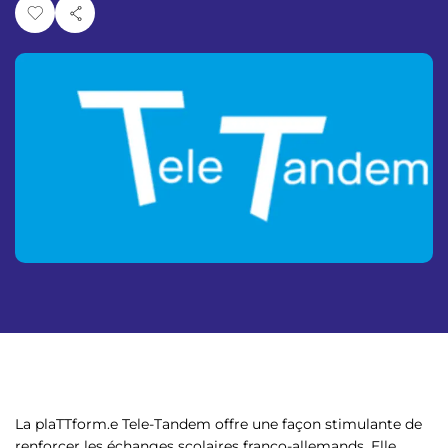
p
n
a
u
l
La plaTTform.e Tele-Tandem offre une façon stimulante de
renforcer les échanges scolaires franco-allemands. Elle