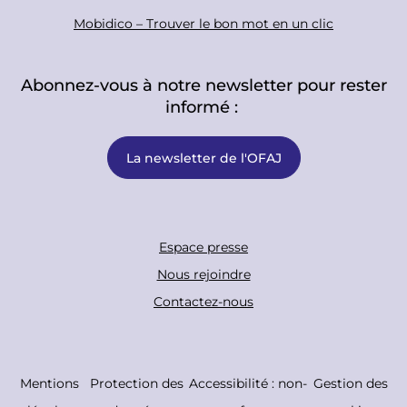
Mobidico – Trouver le bon mot en un clic
Abonnez-vous à notre newsletter pour rester
informé :
La newsletter de l'OFAJ
F
Espace presse
o
Nous rejoindre
o
Contactez-nous
t
e
r
C
Mentions
Protection des
Accessibilité : non-
Gestion des