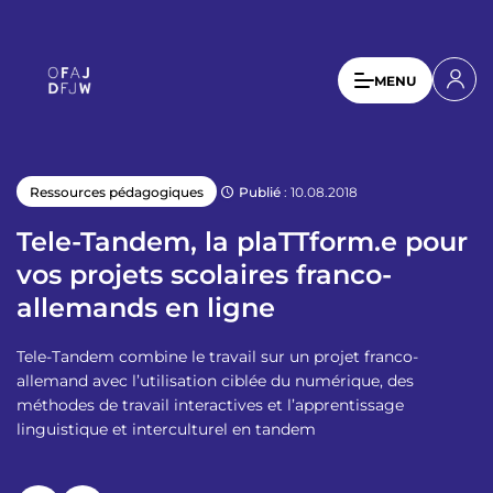
A
l
l
U
MENU
e
s
r
a
e
u
r
c
Publié
: 10.08.2018
Ressources pédagogiques
a
o
n
c
Tele-Tandem, la plaTTform.e pour
t
c
vos projets scolaires franco-
e
o
allemands en ligne
n
u
u
p
Tele-Tandem combine le travail sur un projet franco-
n
r
allemand avec l’utilisation ciblée du numérique, des
t
i
méthodes de travail interactives et l’apprentissage
n
linguistique et interculturel en tandem
m
c
e
i