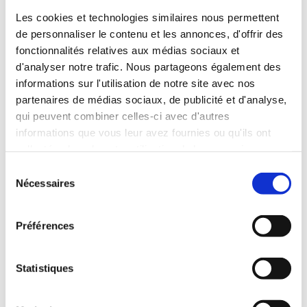
Les cookies et technologies similaires nous permettent
Ces échanges à distance préparent souvent une rencontre
de personnaliser le contenu et les annonces, d'offrir des
en présentiel, où les élèves des deux pays se retrouvent
pour présenter les résultats de leur travail et prolonger
fonctionnalités relatives aux médias sociaux et
l’expérience de l’échange. La plaTTform.e Tele-Tandem est
d'analyser notre trafic. Nous partageons également des
ouverte à tous les niveaux scolaires, de l’école primaire au
informations sur l'utilisation de notre site avec nos
lycée professionnel.
partenaires de médias sociaux, de publicité et d'analyse,
qui peuvent combiner celles-ci avec d'autres
Accéder à la plateforme
informations que vous leur avez fournies ou qu'ils ont
collectées lors de votre utilisation de leurs services.
Vous pouvez vous inscrire ou vous connecter à la
plateforme
en cliquant ici
.
S
Nécessaires
é
Nos formations
l
e
Nous proposons des formations aux formats variés, pour
Préférences
c
faire vos premiers pas sur Tele-Tandem ou pour
t
approfondir certains aspects. Découvrez sur
cette page
i
Statistiques
l’ensemble de nos offres.
o
Contact :
n