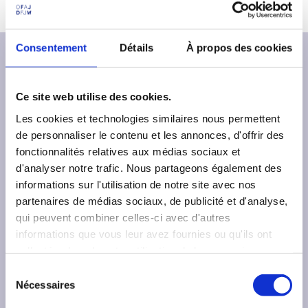
p
n
c
a
u
u
l
m
Consentement
Détails
À propos des cookies
e
n
t
Ce site web utilise des cookies.
Les cookies et technologies similaires nous permettent
de personnaliser le contenu et les annonces, d'offrir des
fonctionnalités relatives aux médias sociaux et
L’
Office franco-allemand pour la Jeunesse
d'analyser notre trafic. Nous partageons également des
(OFAJ)
est une organisation internationale qui
informations sur l'utilisation de notre site avec nos
s’engage en faveur de la coopération franco-
partenaires de médias sociaux, de publicité et d'analyse,
allemande. Depuis 1963, l'OFAJ a permis à
qui peuvent combiner celles-ci avec d'autres
plus de 10 millions de jeunes de participer à
informations que vous leur avez fournies ou qu'ils ont
400 000 programmes d’échanges.
collectées lors de votre utilisation de leurs services.
S
S
Nécessaires
é
o
l