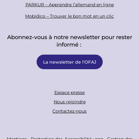
PARKUR – Apprendre l’allemand en ligne
Mobidico – Trouver le bon mot en un clic
Abonnez-vous à notre newsletter pour rester
informé :
La newsletter de l'OFAJ
F
Espace presse
o
Nous rejoindre
o
Contactez-nous
t
e
r
C
Mentions
Protection des
Accessibilité : non-
Gestion des