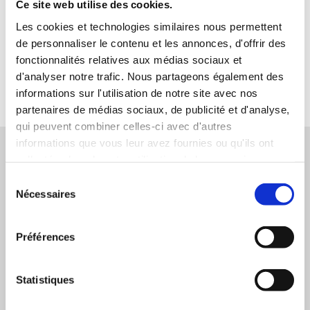
Ce projet porte le label de la Mission du centenaire de la
Ce site web utilise des cookies.
Première Guerre mondiale et a obtenu un soutien financier
Les cookies et technologies similaires nous permettent
du Fonds d’innovation pédagogique du centenaire, en
de personnaliser le contenu et les annonces, d'offrir des
particulier de la Fondation Varenne, de la Fondation
fonctionnalités relatives aux médias sociaux et
d’entreprise Carac et de la Caisse d’Epargne d’Ile-de-France.
d'analyser notre trafic. Nous partageons également des
informations sur l'utilisation de notre site avec nos
partenaires de médias sociaux, de publicité et d'analyse,
qui peuvent combiner celles-ci avec d'autres
informations que vous leur avez fournies ou qu'ils ont
collectées lors de votre utilisation de leurs services.
Télécharger le vade-mecum
S
Nécessaires
é
l
e
Télécharger le vade-mecum français
Préférences
c
en version PDF
t
i
Statistiques
o