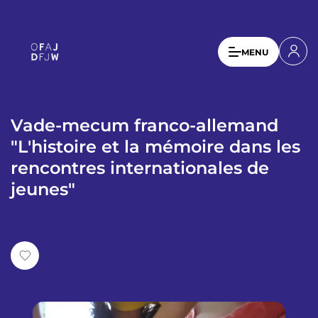
A
l
l
U
MENU
e
s
r
a
e
u
r
c
Vade-mecum franco-allemand
a
o
"L'histoire et la mémoire dans les
n
c
rencontres internationales de
t
c
e
jeunes"
o
n
u
u
p
n
r
t
i
n
m
c
e
i