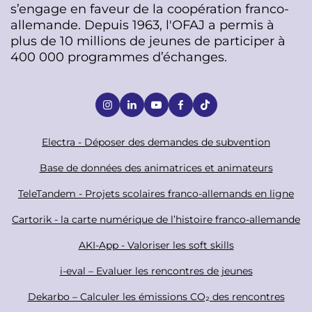
s’engage en faveur de la coopération franco-
allemande. Depuis 1963, l'OFAJ a permis à
plus de 10 millions de jeunes de participer à
400 000 programmes d’échanges.
S
o
c
F
Electra - Déposer des demandes de subvention
i
o
Base de données des animatrices et animateurs
a
o
TeleTandem - Projets scolaires franco-allemands en ligne
l
t
Cartorik - la carte numérique de l’histoire franco-allemande
e
r
AKI-App - Valoriser les soft skills
i-eval – Evaluer les rencontres de jeunes
Dekarbo – Calculer les émissions CO₂ des rencontres