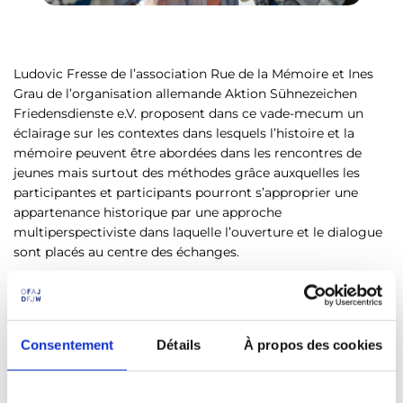
Ludovic Fresse de l’association Rue de la Mémoire et Ines
Grau de l’organisation allemande Aktion Sühnezeichen
Friedensdienste e.V. proposent dans ce vade-mecum un
éclairage sur les contextes dans lesquels l’histoire et la
mémoire peuvent être abordées dans les rencontres de
jeunes mais surtout des méthodes grâce auxquelles les
participantes et participants pourront s’approprier une
appartenance historique par une approche
multiperspectiviste dans laquelle l’ouverture et le dialogue
sont placés au centre des échanges.
La chercheuse française Élise Julien et l’historien allemand
Gerd Krumeich ont bien voulu préfacer cet ouvrage. L’OFAJ
met la version électronique de cet ouvrage à la disposition
Consentement
Détails
À propos des cookies
de ses partenaires. La version imprimée est disponible sur
commande.