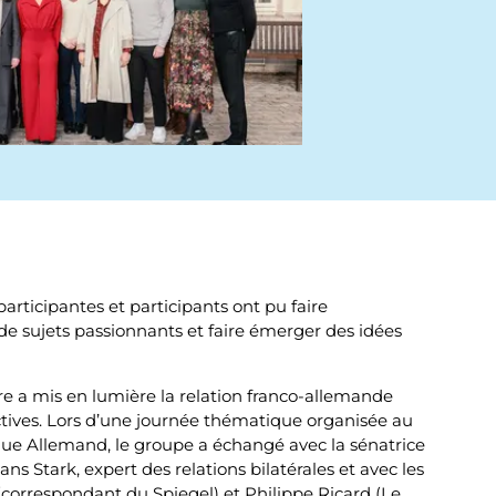
n
t
m
e
n
u
 participantes et participants ont pu faire
de sujets passionnants et faire émerger des idées
e a mis en lumière la relation franco-allemande
ctives. Lors d’une journée thématique organisée au
rique Allemand, le groupe a échangé avec la sénatrice
ans Stark, expert des relations bilatérales et avec les
(correspondant du Spiegel) et Philippe Ricard (Le