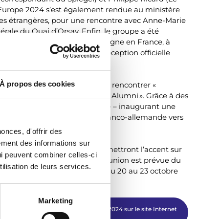
Europe 2024 s’est également rendue au ministère
ires étrangères, pour une rencontre avec Anne-Marie
érale du Quai d’Orsay. Enfin, le groupe a été
teinlein, ambassadeur d’Allemagne en France, à
 franco-allemande, pour une réception officielle
ence – l’hôtel Beauharnais.
nouvelle Génération Europe a pu rencontrer «
À propos des cookies
ait officiellement un réseau d’« Alumni ». Grâce à des
otions ont pu faire connaissance – inaugurant une
i accompagneront la relation franco-allemande vers
onces, d'offrir des
lement des informations sur
res de la nouvelle promotion mettront l’accent sur
qui peuvent combiner celles-ci
ie en Europe. La prochaine réunion est prévue du
ilisation de leurs services.
in, et la dernière se déroulera du 20 au 23 octobre
Marketing
s des membres de Génération Europe 2024 sur le site Internet