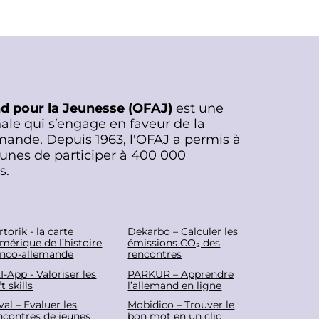
nd pour la Jeunesse (OFAJ)
est une
ale qui s’engage en faveur de la
mande. Depuis 1963, l'OFAJ a permis à
eunes de participer à 400 000
s.
rtorik - la carte
Dekarbo – Calculer les
mérique de l’histoire
émissions CO₂ des
anco-allemande
rencontres
I-App - Valoriser les
PARKUR – Apprendre
t skills
l’allemand en ligne
eval – Evaluer les
Mobidico – Trouver le
ncontres de jeunes
bon mot en un clic