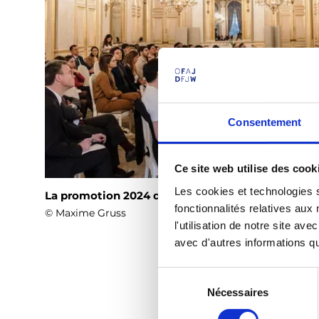
Consentement
Ce site web utilise des cook
Les cookies et technologies s
La promotion 2024 de la génération Europe
fonctionnalités relatives au
© Maxime Gruss
l'utilisation de notre site a
avec d'autres informations que
S
Nécessaires
é
l