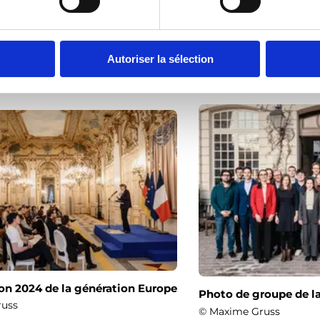
Génération Europe 2024
Autoriser la sélection
on 2024 de la génération Europe
Photo de groupe de l
russ
© Maxime Gruss