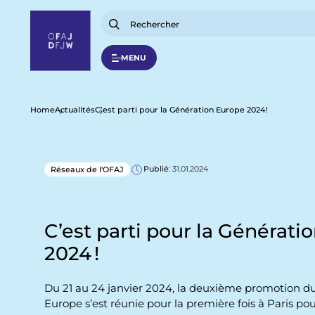
A
l
l
e
r
MENU
a
u
c
o
n
F
Home
Actualités
C’est parti pour la Génération Europe 2024 !
t
e
n
i
u
p
Publié
: 31.01.2024
Réseaux de l'OFAJ
l
r
i
n
d
c
i
C’est parti pour la Générati
p
'
a
2024 !
l
A
Du 21 au 24 janvier 2024, la deuxième promotion d
r
Europe s’est réunie pour la première fois à Paris 