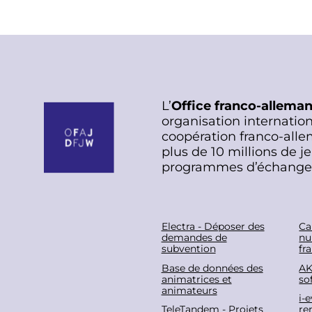
t
L’
Office franco-allema
organisation internation
coopération franco-alle
plus de 10 millions de j
programmes d’échange
F
Electra - Déposer des
Ca
demandes de
nu
subvention
fr
o
Base de données des
AK
animatrices et
sof
o
animateurs
i-
TeleTandem - Projets
re