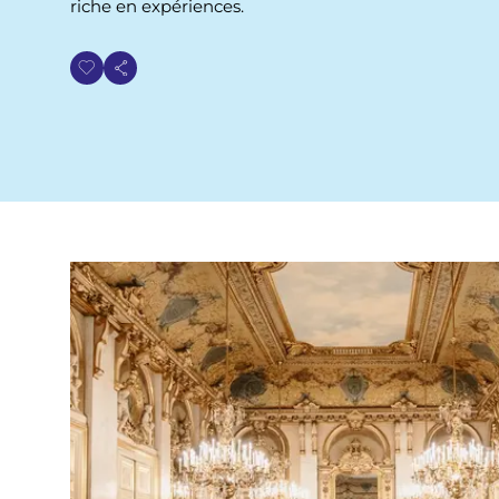
riche en expériences.
i
a
n
e