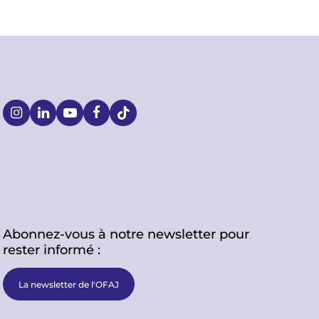
S
o
c
i
Abonnez-vous à notre newsletter pour
a
rester informé :
l
La newsletter de l'OFAJ