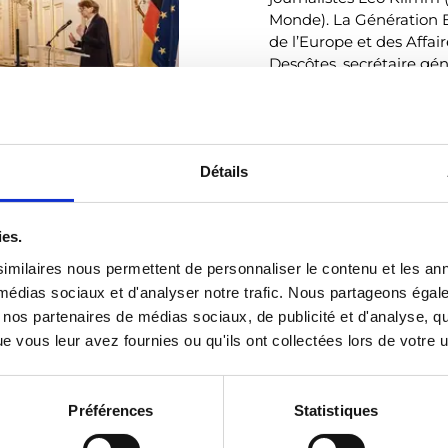
Monde). La Génération 
de l’Europe et des Affa
Descôtes, secrétaire gén
accueilli par Stephan S
l’occasion de la Journée
organisée dans sa résid
Le 23 janvier 2024, la 
Détails
l’ancienne », qui inaugur
ateliers, les deux prom
ies.
série de rencontres, qu
l’avenir.
imilaires nous permettent de personnaliser le contenu et les ann
x médias sociaux et d'analyser notre trafic. Nous partageons éga
Les deux autres rencont
vec nos partenaires de médias sociaux, de publicité et d'analyse, 
le thème de la démocrat
 vous leur avez fournies ou qu'ils ont collectées lors de votre ut
12 au 15 mai 2024 à Berl
2024 à Bruxelles.
Préférences
Statistiques
Découvrez tous les profil
de l’OFAJ.