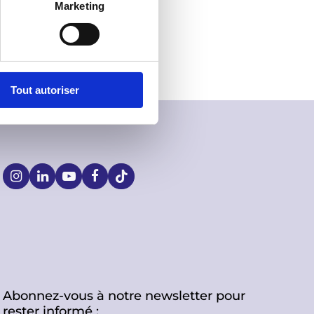
Marketing
Tout autoriser
S
o
c
i
Abonnez-vous à notre newsletter pour
a
rester informé :