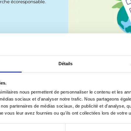
rche écoresponsable.
Détails
ns
pour l’organisation de vos projets. Elle
s pistes d’actions concrètes pour réduire
ies.
ets internationaux de jeunesse, de la
imilaires nous permettent de personnaliser le contenu et les ann
assant par la mobilité et l’alimentation.
x médias sociaux et d'analyser notre trafic. Nous partageons éga
n ligne
dédié au développement durable est
vec nos partenaires de médias sociaux, de publicité et d'analyse, 
application en ligne Dekarbo. Vous y
 vous leur avez fournies ou qu'ils ont collectées lors de votre ut
ques, des conseils, des publications et des