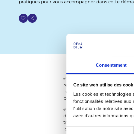
pratiques pour vous accompagner dans cette déma
i
a
n
e
Consentement
✅ Une
liste de recommandatio
regroupe des conseils clés et de
Ce site web utilise des cook
l’empreinte écologique des proj
Les cookies et technologies s
préparation à l’évaluation, en p
fonctionnalités relatives au
✅ Un
catalogue de ressources e
l'utilisation de notre site a
désormais accessible sur notre 
avec d'autres informations que
trouverez des activités pédagogi
idées de formations.
S