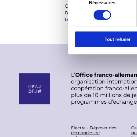
Nécessaires
é
Ces nouvelles ressources sont là
l
l’action. Ensemble, faisons de la
e
transition écologique !
c
t
Tout refuser
i
o
n
d
u
L’
Office franco-allema
c
organisation internation
o
coopération franco-alle
n
plus de 10 millions de j
s
programmes d’échange
e
n
t
F
e
Electra - Déposer des
Ca
demandes de
nu
m