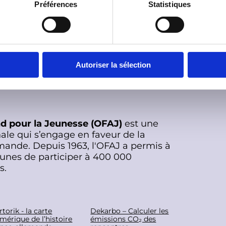
Préférences
Statistiques
 pour vous inspirer et vous aider à passer à
 mobilité internationale un levier de la
Autoriser la sélection
nd pour la Jeunesse (OFAJ)
est une
ale qui s’engage en faveur de la
mande. Depuis 1963, l'OFAJ a permis à
eunes de participer à 400 000
s.
rtorik - la carte
Dekarbo – Calculer les
mérique de l’histoire
émissions CO₂ des