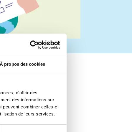
n
t
m
e
n
À propos des cookies
u
onces, d'offrir des
lement des informations sur
qui peuvent combiner celles-ci
ilisation de leurs services.