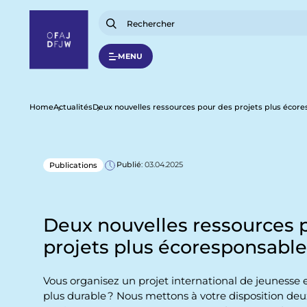
A
l
l
e
r
MENU
a
u
c
o
n
F
Home
Actualités
Deux nouvelles ressources pour des projets plus écor
t
e
n
i
u
p
Publié
: 03.04.2025
Publications
l
r
i
n
d
c
i
Deux nouvelles ressources 
p
'
a
projets plus écoresponsable
l
A
Vous organisez un projet international de jeunesse 
r
plus durable ? Nous mettons à votre disposition deu