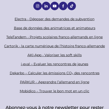
S
o
c
F
Electra - Déposer des demandes de subvention
i
o
Base de données des animatrices et animateurs
a
o
TeleTandem - Projets scolaires franco-allemands en ligne
l
t
Cartorik - la carte numérique de l’histoire franco-allemande
e
r
AKI-App - Valoriser les soft skills
i-eval – Evaluer les rencontres de jeunes
Dekarbo – Calculer les émissions CO₂ des rencontres
PARKUR – Apprendre l’allemand en ligne
Mobidico – Trouver le bon mot en un clic
Abonnez-vous à notre newsletter pour rester