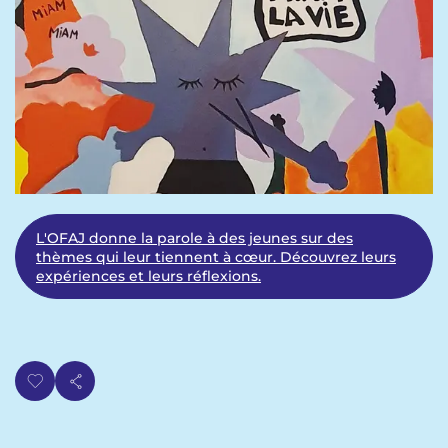
p
n
a
u
l
L'OFAJ donne la parole à des jeunes sur des
thèmes qui leur tiennent à cœur. Découvrez leurs
expériences et leurs réflexions.