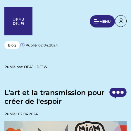
A
l
l
U
MENU
e
s
r
a
e
u
r
Blog
Publié
: 02.04.2024
c
a
o
n
c
Publié par
:
OFAJ | DFJW
t
c
e
o
n
u
u
L'art et la transmission pour
p
n
créer de l'espoir
r
t
i
n
Publié
: 02.04.2024
m
c
e
i