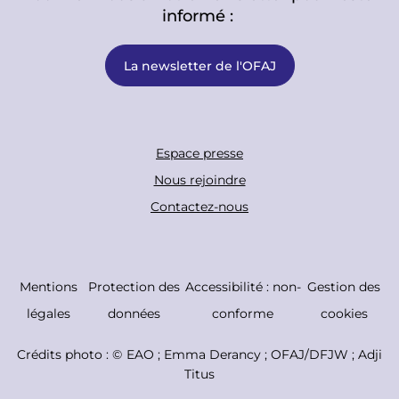
informé :
La newsletter de l'OFAJ
F
Espace presse
o
Nous rejoindre
o
Contactez-nous
t
e
r
C
Mentions
Protection des
Accessibilité : non-
Gestion des
B
o
légales
données
conforme
cookies
o
p
Crédits photo : ©
EAO ; Emma Derancy ; OFAJ/DFJW ; Adji
t
y
Titus
t
r