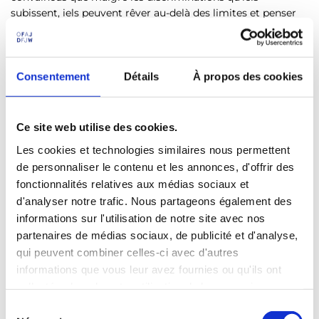
subissent, iels peuvent rêver au-delà des limites et penser
des espaces où fabriquer des nouveaux possibles.
C’est un sujet dont je parlais il y a peu avec mon amie Nour
(
@acmtnour
). C'est important pour elle que son travail soit
Consentement
Détails
À propos des cookies
diffusé auprès des jeunes. Elle ne savait pas où est ce qu’elle
allait quand elle a commencé à faire de la photo, au fur et à
mesure elle s’est retrouvée à travailler sur des projets fous.
Ce site web utilise des cookies.
Nour connecte les gens, les idées et les centres d’intérêts
Les cookies et technologies similaires nous permettent
entre eux: le rap, le sport, la photo… C’est quelque chose que
de personnaliser le contenu et les annonces, d'offrir des
j’admire beaucoup.
fonctionnalités relatives aux médias sociaux et
d'analyser notre trafic. Nous partageons également des
informations sur l'utilisation de notre site avec nos
partenaires de médias sociaux, de publicité et d'analyse,
qui peuvent combiner celles-ci avec d'autres
informations que vous leur avez fournies ou qu'ils ont
collectées lors de votre utilisation de leurs services.
S