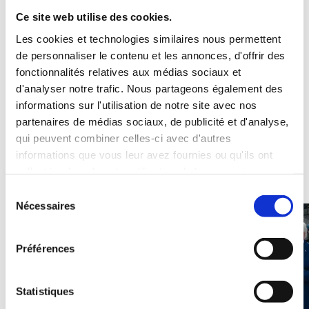
Ce site web utilise des cookies.
Le réseau Génération Europe
Les cookies et technologies similaires nous permettent
réuni à Dresde
de personnaliser le contenu et les annonces, d'offrir des
fonctionnalités relatives aux médias sociaux et
d'analyser notre trafic. Nous partageons également des
informations sur l'utilisation de notre site avec nos
partenaires de médias sociaux, de publicité et d'analyse,
qui peuvent combiner celles-ci avec d'autres
informations que vous leur avez fournies ou qu'ils ont
collectées lors de votre utilisation de leurs services.
S
Nécessaires
é
l
e
Préférences
c
t
i
Statistiques
o