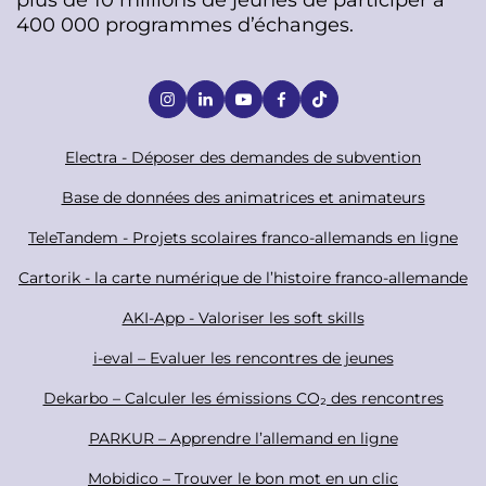
400 000 programmes d’échanges.
S
o
c
F
Electra - Déposer des demandes de subvention
i
o
Base de données des animatrices et animateurs
a
o
TeleTandem - Projets scolaires franco-allemands en ligne
l
t
Cartorik - la carte numérique de l’histoire franco-allemande
e
r
AKI-App - Valoriser les soft skills
i-eval – Evaluer les rencontres de jeunes
Dekarbo – Calculer les émissions CO₂ des rencontres
PARKUR – Apprendre l’allemand en ligne
Mobidico – Trouver le bon mot en un clic