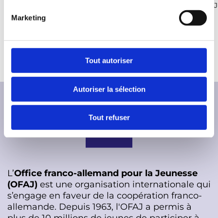
© Daniel Meißner I SMJusDEG
© Daniel Meißner I S
n
Marketing
d
u
c
o
Tout autoriser
n
s
Autoriser la sélection
e
n
t
Tout refuser
e
m
e
n
L’
Office franco-allemand pour la Jeunesse
t
(OFAJ)
est une organisation internationale qui
s’engage en faveur de la coopération franco-
allemande. Depuis 1963, l'OFAJ a permis à
plus de 10 millions de jeunes de participer à