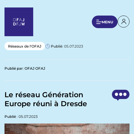
A
l
l
U
MENU
e
s
r
a
e
u
r
Réseaux de l'OFAJ
Publié
: 05.07.2023
c
a
o
n
c
Publié par
:
OFAJ OFAJ
t
c
e
o
n
u
u
Le réseau Génération
p
n
Europe réuni à Dresde
r
t
i
n
Publié
: 05.07.2023
m
c
e
i