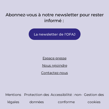
Abonnez-vous à notre newsletter pour rester
informé :
La newsletter de l'OFAJ
F
Espace presse
o
Nous rejoindre
o
Contactez-nous
t
e
r
C
Mentions
Protection des
Accessibilité : non-
Gestion des
B
o
légales
données
conforme
cookies