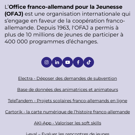
L’
Office franco-allemand pour la Jeunesse
(OFAJ)
est une organisation internationale qui
s’engage en faveur de la coopération franco-
allemande. Depuis 1963, l'OFAJ a permis à
plus de 10 millions de jeunes de participer à
400 000 programmes d’échanges.
S
o
c
F
Electra - Déposer des demandes de subvention
i
o
Base de données des animatrices et animateurs
a
o
TeleTandem - Projets scolaires franco-allemands en ligne
l
t
Cartorik - la carte numérique de l’histoire franco-allemande
e
r
AKI-App - Valoriser les soft skills
i-eval – Evaluer les rencontres de jeunes