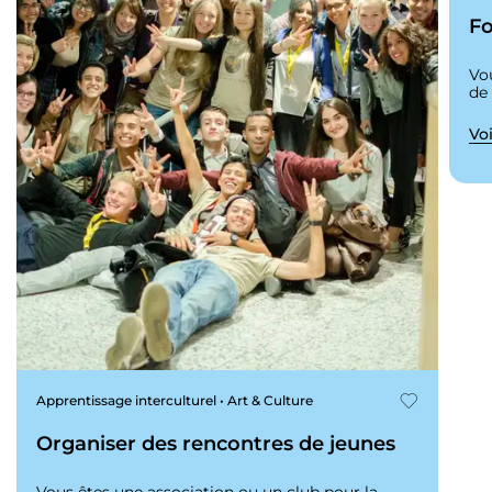
Fo
Vo
de
Voi
Apprentissage interculturel • Art & Culture
Organiser des rencontres de jeunes
Vous êtes une association ou un club pour la