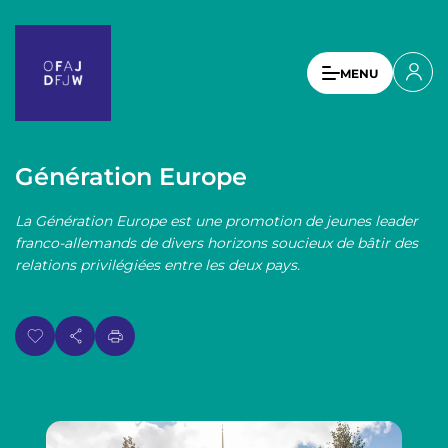
A
l
l
U
MENU
e
s
r
a
e
u
r
c
Génération Europe
a
o
n
c
La Génération Europe est une promotion de jeunes leader
t
c
franco-allemands de divers horizons soucieux de bâtir des
e
relations privilégiées entre les deux pays.
o
n
u
u
p
n
r
t
i
n
m
c
e
i