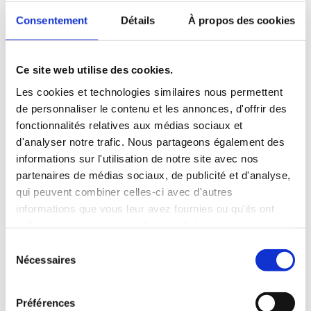
public et vous apportez votre pierre à l’édifice !
Consentement
Détails
À propos des cookies
2° Partager une expérience professionnelle forte
Génération Europe est avant tout une communauté
de jeunes professionnels et/ou bénévoles qui se
réunit autour de sujets communs et de valeurs
Ce site web utilise des cookies.
communes : organisés en groupe de travail, vous
pourrez développer vos compétences
Les cookies et technologies similaires nous permettent
professionnelles et techniques autant
de personnaliser le contenu et les annonces, d'offrir des
qu’interculturelles.
fonctionnalités relatives aux médias sociaux et
d'analyser notre trafic. Nous partageons également des
3° Créer un réseau de jeunes talents
Partageant la même expérience sur une année, vous
informations sur l'utilisation de notre site avec nos
nouerez des contacts forts avec les autres jeunes
partenaires de médias sociaux, de publicité et d'analyse,
talents, qui vous accompagneront lors de votre
qui peuvent combiner celles-ci avec d'autres
parcours professionnel. Afin de favoriser des liens
durables, l’OFAJ a constitué un réseau d’Alumni pour
informations que vous leur avez fournies ou qu'ils ont
les anciens participants !
collectées lors de votre utilisation de leurs services.
S
Nécessaires
é
l
e
Préférences