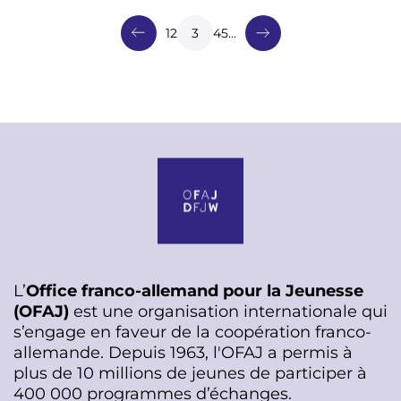
a
g
Page
1
Page
2
Page courante
3
Page
4
Page
5
…
i
n
a
t
i
o
n
L’
Office franco-allemand pour la Jeunesse
(OFAJ)
est une organisation internationale qui
s’engage en faveur de la coopération franco-
allemande. Depuis 1963, l'OFAJ a permis à
plus de 10 millions de jeunes de participer à
400 000 programmes d’échanges.