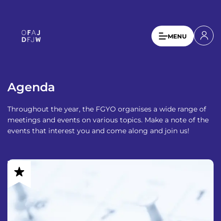
A
l
l
U
MENU
e
s
r
a
e
u
r
c
Agenda
a
o
n
c
Throughout the year, the FGYO organises a wide range of
t
c
meetings and events on various topics. Make a note of the
e
events that interest you and come along and join us!
o
n
u
u
p
n
r
t
i
n
m
c
e
i