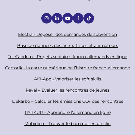
S
o
c
F
Electra - Déposer des demandes de subvention
i
o
Base de données des animatrices et animateurs
a
o
TeleTandem - Projets scolaires franco-allemands en ligne
l
t
Cartorik - la carte numérique de l’histoire franco-allemande
e
r
AKI-App - Valoriser les soft skills
i-eval – Evaluer les rencontres de jeunes
Dekarbo – Calculer les émissions CO₂ des rencontres
PARKUR – Apprendre l’allemand en ligne
Mobidico – Trouver le bon mot en un clic