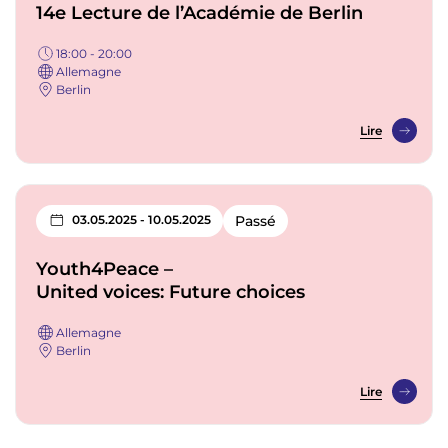
14e Lecture de l’Académie de Berlin
18:00 - 20:00
Allemagne
Berlin
Lire
03.05.2025 - 10.05.2025
Passé
Youth4Peace –
United voices: Future choices
Allemagne
Berlin
Lire
P