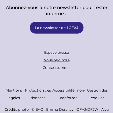
Abonnez-vous à notre newsletter pour rester
informé :
La newsletter de l'OFAJ
F
Espace presse
o
Nous rejoindre
o
Contactez-nous
t
e
r
C
Mentions
Protection des
Accessibilité : non-
Gestion des
B
o
légales
données
conforme
cookies
o
p
Crédits photo : ©
EAO ; Emma Derancy ; OFAJ/DFJW ; Alva
t
y