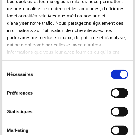
Les cookies et technologies similaires nous permettent
13.05.2025 - 15.05.2025
Passé
de personnaliser le contenu et les annonces, d'offrir des
fonctionnalités relatives aux médias sociaux et
18e Journée allemande de soutien à la
d'analyser notre trafic. Nous partageons également des
jeunesse
informations sur l'utilisation de notre site avec nos
partenaires de médias sociaux, de publicité et d'analyse,
Allemagne
qui peuvent combiner celles-ci avec d'autres
Leipzig
informations que vous leur avez fournies ou qu'ils ont
Lire
collectées lors de votre utilisation de leurs services.
S
Nécessaires
é
l
13.05.2025
Passé
e
Préférences
c
Discussion en ligne : Europe,
t
Transatlantic Relations, and the Weimar
Triangle - Are Poland, Germany and
i
Statistiques
France the New Hope for Europe?
o
n
Marketing
18:00 - 19:30
d