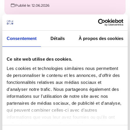
Publié le
: 12.06.2026
Bavière - Rencontre au domicile du
Consentement
Détails
À propos des cookies
partenaire
Recherche d'une école française pour
Ce site web utilise des cookies.
correspondances écrites
Les cookies et technologies similaires nous permettent
de personnaliser le contenu et les annonces, d'offrir des
Publié le
: 11.06.2026
fonctionnalités relatives aux médias sociaux et
d'analyser notre trafic. Nous partageons également des
informations sur l'utilisation de notre site avec nos
partenaires de médias sociaux, de publicité et d'analyse,
Section européenne
qui peuvent combiner celles-ci avec d'autres
Académie de Strasbourg - Rencontre au
informations que vous leur avez fournies ou qu'ils ont
domicile du partenaire - Apprentissage
collectées lors de votre utilisation de leurs services.
interculturel • Coopération franco-