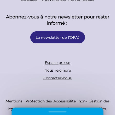
Abonnez-vous à notre newsletter pour rester
informé :
La newsletter de l'OFAJ
F
Espace presse
o
Nous rejoindre
o
Contactez-nous
t
e
r
C
Mentions
Protection des
Accessibilité : non-
Gestion des
B
o
légales
données
conforme
cookies