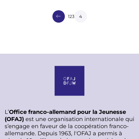
P
a
g
Page
1
Page
2
Page
3
Page courante
4
i
n
a
t
i
o
n
L’
Office franco-allemand pour la Jeunesse
(OFAJ)
est une organisation internationale qui
s’engage en faveur de la coopération franco-
allemande. Depuis 1963, l'OFAJ a permis à