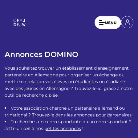
A
l
l
U
MENU
e
s
r
a
e
u
r
c
Annonces DOMINO
a
o
n
c
Vous souhaitez trouver un établissement d'enseignement
t
c
partenaire en Allemagne pour organiser un échange ou
e
mettre en relation vos élèves ou étudiantes ou étudiants
o
n
avec des jeunes en Allemagne ? Trouvez-le ici grâce à notre
u
u
outil de recherche ciblée.
p
n
r
Votre association cherche un partenaire allemand ou
t
i
trinational ?
Trouvez-le dans les annonces pour partenaires.
n
m
Tu cherches une correspondante ou un correspondant ?
c
Jette un œil à nos
petites annonces
!
e
i