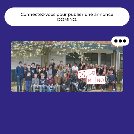
p
n
a
u
l
Connectez-vous pour publier une annonce
DOMINO.