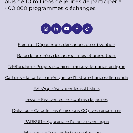
plus de 10 millions de jeunes de participer à
400 000 programmes d’échanges.
S
o
c
F
Electra - Déposer des demandes de subvention
i
o
Base de données des animatrices et animateurs
a
o
TeleTandem - Projets scolaires franco-allemands en ligne
l
t
Cartorik - la carte numérique de l’histoire franco-allemande
e
r
AKI-App - Valoriser les soft skills
i-eval – Evaluer les rencontres de jeunes
Dekarbo – Calculer les émissions CO₂ des rencontres
PARKUR – Apprendre l’allemand en ligne
Mobidico – Trouver le bon mot en un clic