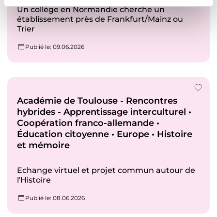
Un collège en Normandie cherche un
m
établissement près de Frankfurt/Mainz ou
e
Trier
n
t
Publié le
: 09.06.2026
Académie de Toulouse - Rencontres
hybrides - Apprentissage interculturel •
Coopération franco-allemande •
Éducation citoyenne • Europe • Histoire
et mémoire
Echange virtuel et projet commun autour de
l'Histoire
Publié le
: 08.06.2026