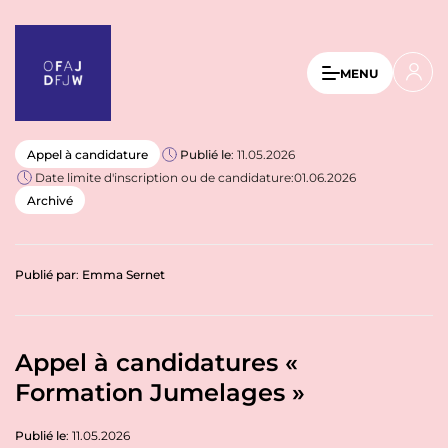
A
l
l
U
MENU
e
s
r
a
e
u
r
Appel à candidature
Publié le
: 11.05.2026
c
Date limite d'inscription ou de candidature:
01.06.2026
a
o
Archivé
n
c
t
c
e
o
n
Publié par
:
Emma Sernet
u
u
p
n
r
Appel à candidatures «
t
i
n
Formation Jumelages »
m
c
e
i
Publié le
: 11.05.2026