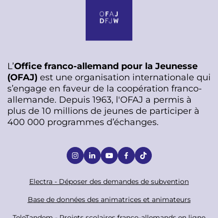
L’
Office franco-allemand pour la Jeunesse
(OFAJ)
est une organisation internationale qui
s’engage en faveur de la coopération franco-
allemande. Depuis 1963, l'OFAJ a permis à
plus de 10 millions de jeunes de participer à
400 000 programmes d’échanges.
S
o
c
F
Electra - Déposer des demandes de subvention
i
o
Base de données des animatrices et animateurs
a
o
TeleTandem - Projets scolaires franco-allemands en ligne