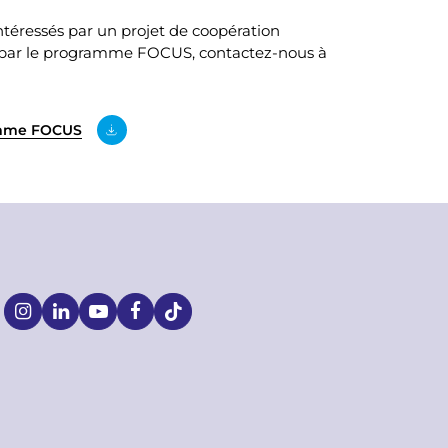
intéressés par un projet de coopération
et par le programme FOCUS, contactez-nous à
amme FOCUS
S
o
c