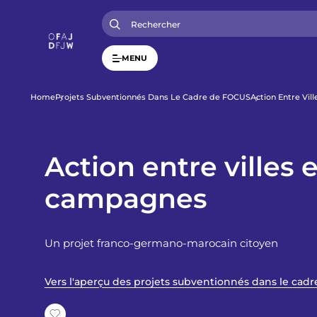
A
l
l
e
r
MENU
a
u
c
o
F
Home
Projets Subventionnés Dans Le Cadre de FOCUS
Action Entre Vi
n
t
i
e
n
u
Action entre villes e
l
p
r
campagnes
i
d
n
c
i
'
p
Un projet franco-germano-marocain citoyen
a
l
A
Vers l'aperçu des projets subventionnés dans le cad
r