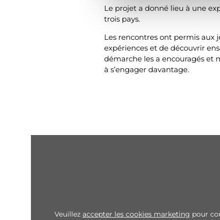
d
Le projet a donné lieu à une ex
u
trois pays.
c
Les rencontres ont permis aux j
o
expériences et de découvrir ense
n
démarche les a encouragés et 
s
à s’engager davantage.
e
n
t
e
m
e
n
t
Veuillez
accepter les cookies marketing
pour con