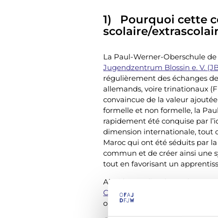
1) Pourquoi cette 
scolaire/extrascolair
La Paul-Werner-Oberschule de 
Jugendzentrum Blossin e. V. (J
régulièrement des échanges de
allemands, voire trinationaux (
convaincue de la valeur ajoutée
formelle et non formelle, la P
rapidement été conquise par l’i
dimension internationale, tout
Maroc qui ont été séduits par la 
commun et de créer ainsi une s
tout en favorisant un apprentis
Ainsi le JBZ, l’école Paul-Werne
Comprendre)
de Donchery et l’
organisé ensemble un projet su