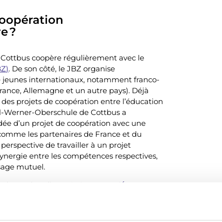
coopération
e ?
Cottbus coopère régulièrement avec le
BZ)
. De son côté, le JBZ organise
 jeunes internationaux, notamment franco-
France, Allemagne et un autre pays). Déjà
 des projets de coopération entre l’éducation
aul-Werner-Oberschule de Cottbus a
dée d’un projet de coopération avec une
 comme les partenaires de France et du
perspective de travailler à un projet
ynergie entre les compétences respectives,
sage mutuel.
r de Cottbus, l’association
ECCO (Écouter-
association CHIFAE à Tanger ont conçu et
r le thème de l’engagement des jeunes.