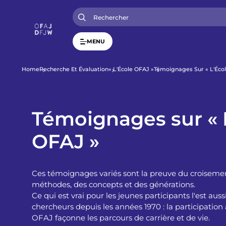
A
l
l
e
r
MENU
a
u
c
o
F
Home
Recherche Et Évaluation
« L'École OFAJ »
Témoignages Sur « L'Éco
n
t
i
e
n
u
Témoignages sur « 
l
p
r
OFAJ »
i
d
n
c
i
'
p
Ces témoignages variés sont la preuve du croisemen
a
l
A
méthodes, des concepts et des générations.
Ce qui est vrai pour les jeunes participants l'est aus
chercheurs depuis les années 1970 : la participation
r
OFAJ façonne les parcours de carrière et de vie.