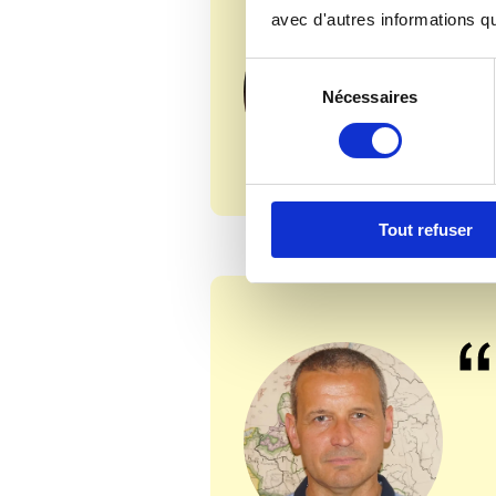
avec d'autres informations que
S
Nécessaires
é
l
e
c
t
Tout refuser
i
o
n
d
u
c
o
n
s
e
n