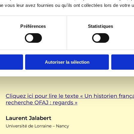
Cliquez ici pour lire le texte « Petite école de la
 vous leur avez fournies ou qu'ils ont collectées lors de votre ut
Dr. Franck Hofmann & Prof. Dr. Markus Messli
Université de la Sarre, Sarrebruck
Préférences
Statistiques
Autoriser la sélection
Cliquez ici pour lire le texte « Un historien fran
recherche OFAJ : regards »
Laurent Jalabert
Université de Lorraine – Nancy