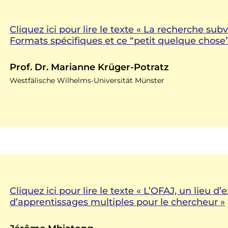
Cliquez ici pour lire le texte « La recherche sub
Formats spécifiques et ce “petit quelque chose” q
Prof. Dr. Marianne Krüger-Potratz
Westfälische Wilhelms-Universität Münster
Cliquez ici pour lire le texte « L’OFAJ, un lieu d
d’apprentissages multiples pour le chercheur »
Jérôme Mbiatong