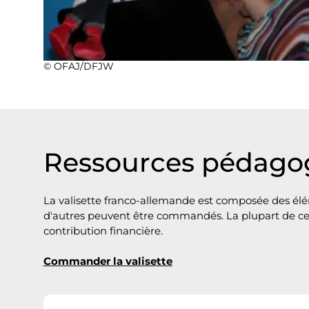
t
e
m
© OFAJ/DFJW
e
n
t
Ressources pédago
La valisette franco-allemande est composée des élém
d'autres peuvent être commandés. La plupart de ces
contribution financière.
Commander la valisette