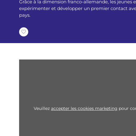
Grâce à la dimension franco-allemande, les jeunes 
i
expérimenter et développer un premier contact avec
pays.
a
n
e
Veuillez
accepter les cookies marketing
pour con