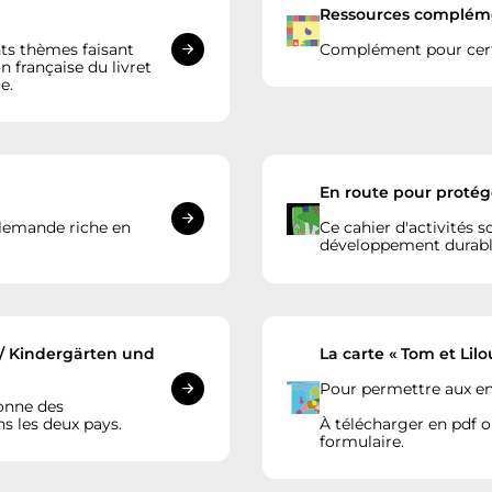
Ressources compléme
nts thèmes faisant
Complément pour certa
n française du livret
e.
En route pour protége
llemande riche en
Ce cahier d'activités
s
développement durable
 / Kindergärten und
La carte « Tom et Lilo
Pour permettre aux enf
donne des
ns les deux pays.
À télécharger en pdf 
formulaire.