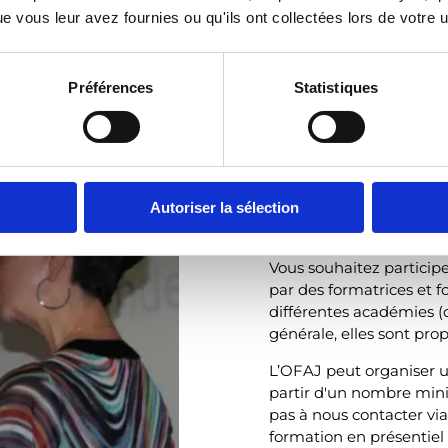
 vous leur avez fournies ou qu'ils ont collectées lors de votre ut
Formations 
Préférences
Statistiques
L'OFAJ et ses organisat
pédagogiques afin de prés
permettent d'aborder dif
langues étrangères, l'ap
Autoriser la sélection
éducation consciente de
Vous souhaitez participe
par des formatrices et 
différentes académies (
générale, elles sont pro
L’OFAJ peut organiser u
partir d'un nombre mini
pas à nous contacter vi
formation en présentiel 