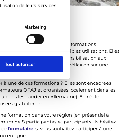
ilisation de leurs services.
pédagogiques
Marketing
ions partenaires proposent des formations
enter le matériel et ses possibles utilisations. Elles
férents thèmes, tels que la sensibilisation aux
prentissage interculturel ou la réflexion sur une
Tout autoriser
s préjugés.
r à une de ces formations ? Elles sont encadrées
formateurs OFAJ et organisées localement dans les
ou dans les Länder en Allemagne). En règle
posées gratuitement.
ne formation dans votre région (en présentiel à
mum de 8 participantes et participants). N'hésitez
a ce
formulaire
, si vous souhaitez participer à une
ou en ligne.