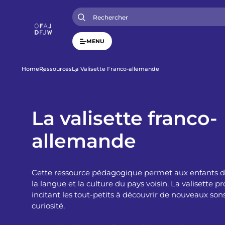
A
l
l
e
r
MENU
a
u
c
o
F
Home
Ressources
La Valisette Franco-allemande
n
t
i
e
n
u
La valisette franco-
l
p
r
allemande
i
d
n
c
i
'
p
Cette ressource pédagogique permet aux enfants de
a
l
A
la langue et la culture du pays voisin. La valisette p
incitant les tout-petits à découvrir de nouveaux sons
curiosité.
r