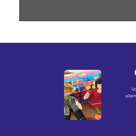
V
alle