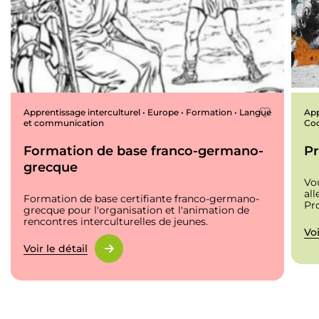
Apprentissage interculturel • Europe • Formation • Langue
App
et communication
Coo
Formation de base franco-germano-
Pr
grecque
Vo
al
Formation de base certifiante franco-germano-
Pro
grecque pour l'organisation et l'animation de
rencontres interculturelles de jeunes.
Voi
Voir le détail