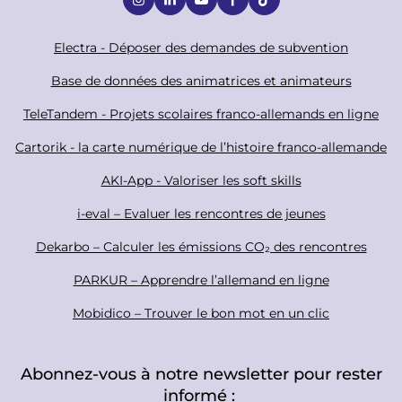
o
c
F
Electra - Déposer des demandes de subvention
i
o
Base de données des animatrices et animateurs
a
o
TeleTandem - Projets scolaires franco-allemands en ligne
l
t
Cartorik - la carte numérique de l’histoire franco-allemande
e
r
AKI-App - Valoriser les soft skills
i-eval – Evaluer les rencontres de jeunes
Dekarbo – Calculer les émissions CO₂ des rencontres
PARKUR – Apprendre l’allemand en ligne
Mobidico – Trouver le bon mot en un clic
Abonnez-vous à notre newsletter pour rester
informé :