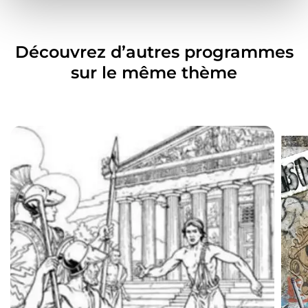
e
n
t
Découvrez d’autres programmes
sur le même thème