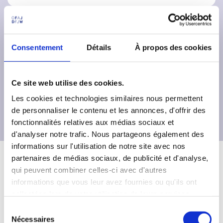
Liste des organisateurs de cours de
langue pour enfants
Consentement
Détails
À propos des cookies
Ce site web utilise des cookies.
PARKUR, la plateforme pour
améliorer son allemand
Les cookies et technologies similaires nous permettent
de personnaliser le contenu et les annonces, d'offrir des
fonctionnalités relatives aux médias sociaux et
d'analyser notre trafic. Nous partageons également des
informations sur l'utilisation de notre site avec nos
partenaires de médias sociaux, de publicité et d'analyse,
qui peuvent combiner celles-ci avec d'autres
informations que vous leur avez fournies ou qu'ils ont
collectées lors de votre utilisation de leurs services.
Les avantages du programme
S
Nécessaires
é