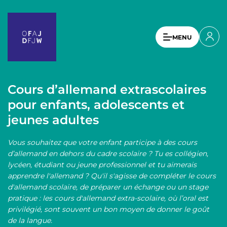
A
l
l
U
MENU
e
s
r
a
e
u
r
c
Cours d’allemand extrascolaires
a
o
pour enfants, adolescents et
n
c
jeunes adultes
t
c
e
o
n
Vous souhaitez que votre enfant participe à des cours
u
u
d’allemand en dehors du cadre scolaire ? Tu es collégien,
p
lycéen, étudiant ou jeune professionnel et tu aimerais
n
r
apprendre l'allemand ? Qu'il s'agisse de compléter le cours
t
i
d'allemand scolaire, de préparer un échange ou un stage
n
pratique : les cours d'allemand extra-scolaire, où l’oral est
m
c
privilégié, sont souvent un bon moyen de donner le goût
e
i
de la langue.