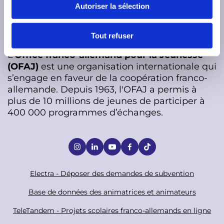
t
Autoriser la sélection
e
n
t
Tout refuser
e
L’
Office franco-allemand pour la Jeunesse
m
(OFAJ)
est une organisation internationale qui
e
s’engage en faveur de la coopération franco-
n
allemande. Depuis 1963, l'OFAJ a permis à
t
plus de 10 millions de jeunes de participer à
400 000 programmes d’échanges.
S
o
c
F
Electra - Déposer des demandes de subvention
i
o
Base de données des animatrices et animateurs
a
o
TeleTandem - Projets scolaires franco-allemands en ligne
l
t