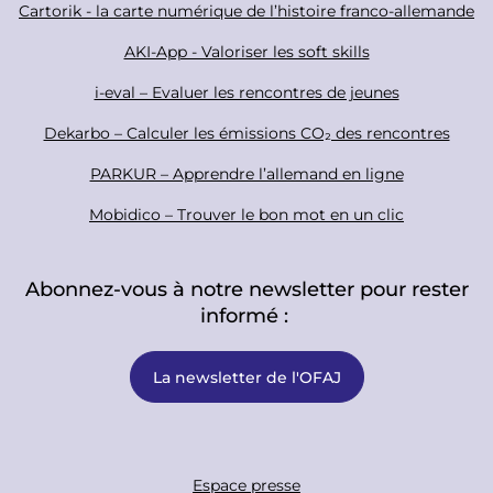
Cartorik - la carte numérique de l’histoire franco-allemande
e
r
AKI-App - Valoriser les soft skills
i-eval – Evaluer les rencontres de jeunes
Dekarbo – Calculer les émissions CO₂ des rencontres
PARKUR – Apprendre l’allemand en ligne
Mobidico – Trouver le bon mot en un clic
Abonnez-vous à notre newsletter pour rester
informé :
La newsletter de l'OFAJ
F
Espace presse