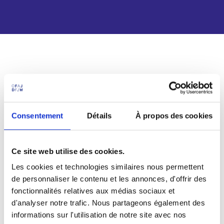
Ils ont rencontré de jeunes athlètes et parcouru une
exposition passionnante sur l'histoire des Jeux olympiques
qui leur a donné envie de faire encore plus de sport. De
beaux souvenirs ensemble qu’ils ne sont pas prêts d’oublier
Consentement
Détails
À propos des cookies
! Ils ont également fait un voyage en Grèce aux sources de
l'olympisme et sont prêts à explorer avec vous les sports et
les jeux d'autres cultures. Un nouveau voyage sportif et
Ce site web utilise des cookies.
interculturel !
Les cookies et technologies similaires nous permettent
Ce support numérique
offre une navigation aisée et
de personnaliser le contenu et les annonces, d'offrir des
dynamique. Un simple clic sur une des bulles du sommaire
fonctionnalités relatives aux médias sociaux et
ou au début de chaque chapitre permet un accès rapide
d'analyser notre trafic. Nous partageons également des
vers les différentes ressources. Un retour au sommaire
informations sur l'utilisation de notre site avec nos
principal ou au début de chaque chapitre est possible