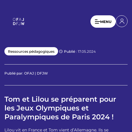
A
l
l
U
MENU
e
s
r
a
e
u
r
c
Publié
: 17.05.2024
Ressources pédagogiques
a
o
n
c
t
c
Publié par
:
OFAJ | DFJW
e
o
n
u
u
p
Tom et Lilou se préparent pour
n
r
les Jeux Olympiques et
t
i
n
Paralympiques de Paris 2024 !
m
c
e
i
Lilou vit en France et Tom vient d’Allemagne. Ils se