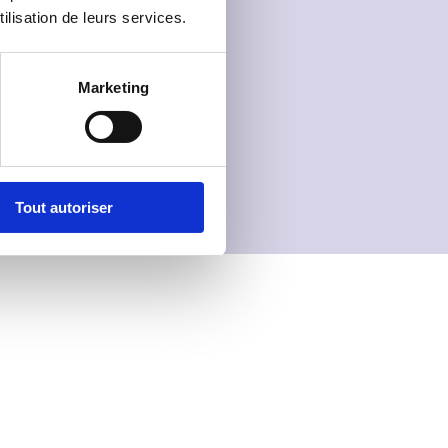
ilisation de leurs services.
Marketing
Tout autoriser
Veuillez
accepter les cookies marketing
pour consulter ce c