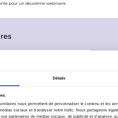
ttente pour un deuxième webinaire.
res
ogramme Élysée Prim
Détails
 dossier de candidature
ies.
imilaires nous permettent de personnaliser le contenu et les ann
 programmes à l'étranger et le
x médias sociaux et d'analyser notre trafic. Nous partageons éga
vec nos partenaires de médias sociaux, de publicité et d'analyse, 