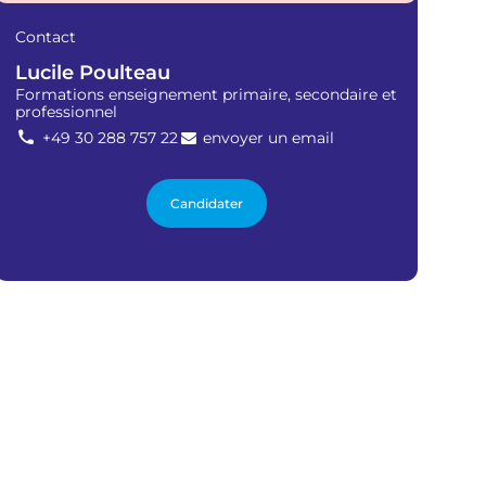
q
u
Contact
e
s
Lucile Poulteau
Formations enseignement primaire, secondaire et
professionnel
+49 30 288 757 22
envoyer un email
Candidater