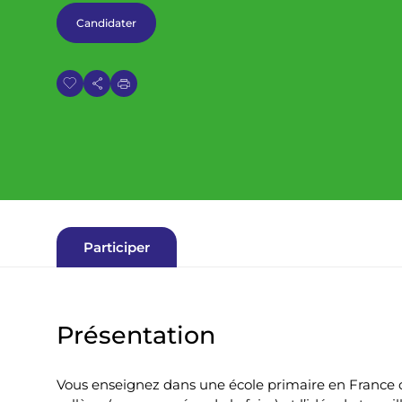
i
Candidater
a
n
e
Participer
Présentation
Vous enseignez dans une école primaire en France