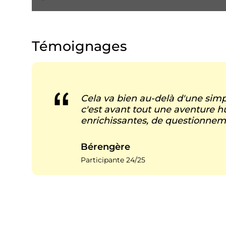
t
e
m
Témoignages
e
n
t
Cela va bien au-delà d'une simp
c'est avant tout une aventure 
enrichissantes, de questionneme
Bérengère
Participante 24/25