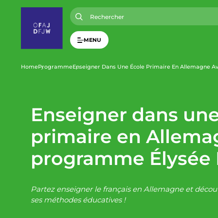
A
l
l
e
r
MENU
a
u
c
o
F
Home
Programme
Enseigner Dans Une École Primaire En Allemagne 
n
t
i
e
n
u
Enseigner dans une
l
p
r
primaire en Allema
i
d
n
c
programme Élysée 
i
'
p
a
l
A
Partez enseigner le français en Allemagne et découv
r
ses méthodes éducatives !