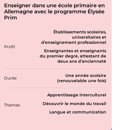
Enseigner dans une école primaire en
Allemagne avec le programme Élysée
Prim
P
Établissements scolaires,
r
universitaires et
o
d’enseignement professionnel
Profil
f
Enseignantes et enseignants
i
du premier degré, attestant de
l
deux ans d’ancienneté
s
Une année scolaire
Durée
(renouvelable une fois)
T
Apprentissage interculturel
h
Découvrir le monde du travail
Thèmes
é
m
Langue et communication
a
t
i