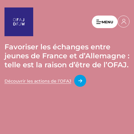
A
l
l
U
MENU
e
s
r
a
e
u
Favoriser les échanges entre
r
c
jeunes de France et d’Allemagne :
a
o
n
telle est la raison d’être de l’OFAJ.
c
t
c
e
Découvrir les actions de l’OFAJ
o
n
u
u
p
n
r
t
i
n
m
c
e
i