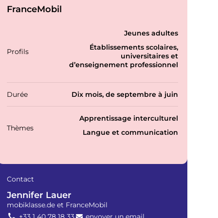
FranceMobil
P
Jeunes adultes
r
Établissements scolaires,
o
Profils
universitaires et
f
d’enseignement professionnel
i
l
s
Durée
Dix mois, de septembre à juin
T
Apprentissage interculturel
h
Thèmes
Langue et communication
é
m
a
t
i
Contact
q
u
Jennifer Lauer
e
mobiklasse.de et FranceMobil
s
+33 1 40 78 18 33
envoyer un email