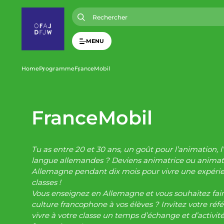
A
l
l
e
r
MENU
a
u
c
o
F
Home
Programme
FranceMobil
n
t
i
e
n
u
FranceMobil
l
p
r
i
d
n
c
Tu as entre 20 et 30 ans, un goût pour l’animation, l’
i
'
langue allemandes ? Deviens animatrice ou animat
p
Allemagne pendant dix mois pour vivre une expéri
a
l
classes !
A
Vous enseignez en Allemagne et vous souhaitez faire 
culture francophone à vos élèves ? Invitez votre réf
r
vivre à votre classe un temps d’échange et d’activit