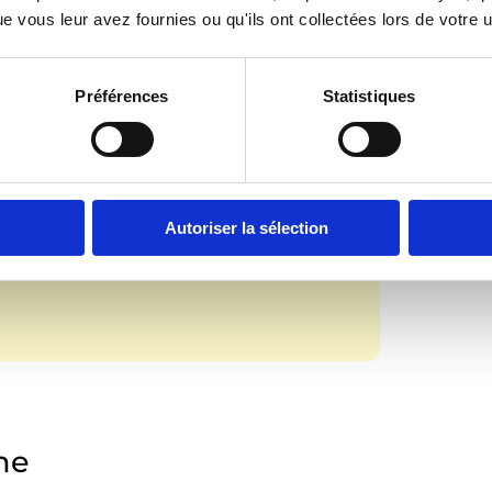
 vous leur avez fournies ou qu'ils ont collectées lors de votre ut
Préférences
Statistiques
e j’ai eue de pouvoir participer à
enante et j’espère que
 mes successeurs et aux jeunes
Autoriser la sélection
cette année.”
me