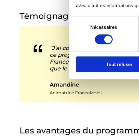
avec d'autres informations que
Témoignages
S
Nécessaires
é
l
e
“J’ai conscience de la chance qu
c
ce programme en tant qu’interv
t
FranceMobil apportera autant à
Tout refuser
i
que le programme m’a apporté 
o
n
Amandine
d
Animatrice FranceMobil
u
c
o
n
s
Les avantages du program
e
n