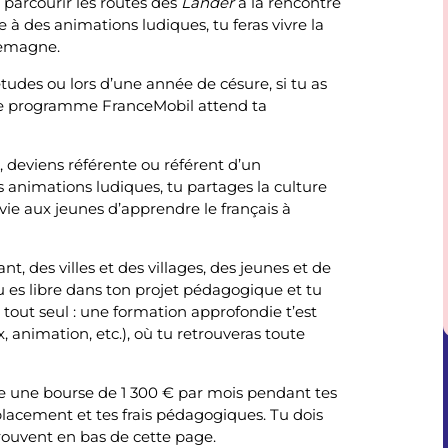
 parcourir les routes des
Länder
à la rencontre
 à des animations ludiques, tu feras vivre la
llemagne.
s études ou lors d’une année de césure, si tu as
, le programme FranceMobil attend ta
, deviens référente ou référent d’un
s animations ludiques, tu partages la culture
vie aux jeunes d’apprendre le français à
t, des villes et des villages, des jeunes et de
u es libre dans ton projet pédagogique et tu
s tout seul : une formation approfondie t’est
 animation, etc.), où tu retrouveras toute
ue une bourse de 1 300 € par mois pendant tes
placement et tes frais pédagogiques. Tu dois
rouvent en bas de cette page.