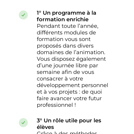
t
1° Un programme à la
e
formation enrichie
m
Pendant toute l’année,
e
différents modules de
n
formation vous sont
t
proposés dans divers
domaines de l’animation.
Vous disposez également
d’une journée libre par
semaine afin de vous
consacrer à votre
développement personnel
et à vos projets : de quoi
faire avancer votre futur
professionnel !
3° Un rôle utile pour les
élèves
Grâce à des méthodes