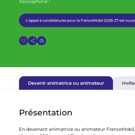
francophone !
i
a
L'appel à candidatures pour la FranceMobil 2026-27 est ouver
n
e
Devenir animatrice ou animateur
Invit
Présentation
En devenant animatrice ou animateur FranceMobil, 