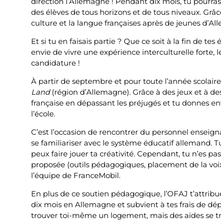
direction l’Allemagne ! Pendant dix mois, tu pourras
des élèves de tous horizons et de tous niveaux. Grâce
culture et la langue françaises après de jeunes d’A
Et si tu en faisais partie ? Que ce soit à la fin de te
envie de vivre une expérience interculturelle forte
candidature !
À partir de septembre et pour toute l’année scolaire
Land
(région d’Allemagne). Grâce à des jeux et à de
française en dépassant les préjugés et tu donnes en
l’école.
C’est l’occasion de rencontrer du personnel enseignan
se familiariser avec le système éducatif allemand. T
peux faire jouer ta créativité. Cependant, tu n’es pa
proposée (outils pédagogiques, placement de la voix,
l’équipe de FranceMobil.
En plus de ce soutien pédagogique, l’OFAJ t’attrib
dix mois en Allemagne et subvient à tes frais de dé
trouver toi-même un logement, mais des aides se t