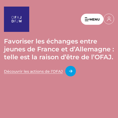
A
l
l
U
MENU
e
s
r
a
e
u
Favoriser les échanges entre
r
c
jeunes de France et d’Allemagne :
a
o
n
telle est la raison d’être de l’OFAJ.
c
t
c
e
Découvrir les actions de l’OFAJ
o
n
u
u
p
n
r
t
i
n
m
c
e
i