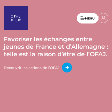
A
l
l
U
MENU
e
s
r
a
e
u
Favoriser les échanges entre
r
c
jeunes de France et d’Allemagne :
a
o
n
telle est la raison d’être de l’OFAJ.
c
t
c
e
Découvrir les actions de l’OFAJ
o
n
u
u
p
n
r
t
i
n
m
c
e
i