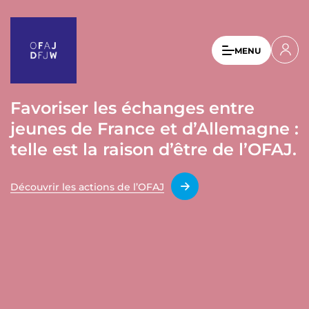
A
l
l
U
MENU
e
s
r
a
e
u
Favoriser les échanges entre
r
c
jeunes de France et d’Allemagne :
a
o
n
telle est la raison d’être de l’OFAJ.
c
t
c
e
Découvrir les actions de l’OFAJ
o
n
u
u
p
n
r
t
i
n
m
c
e
i