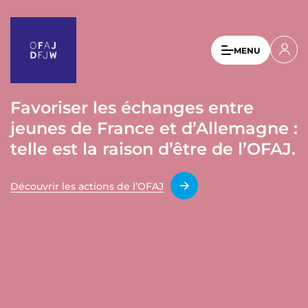
A
l
l
U
MENU
e
s
r
a
e
u
Favoriser les échanges entre
r
c
jeunes de France et d’Allemagne :
a
o
n
telle est la raison d’être de l’OFAJ.
c
t
c
e
Découvrir les actions de l’OFAJ
o
n
u
u
p
n
r
t
i
n
m
c
e
i