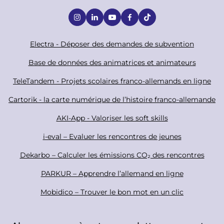
S
o
c
F
Electra - Déposer des demandes de subvention
i
o
Base de données des animatrices et animateurs
a
o
TeleTandem - Projets scolaires franco-allemands en ligne
l
t
Cartorik - la carte numérique de l’histoire franco-allemande
e
r
AKI-App - Valoriser les soft skills
i-eval – Evaluer les rencontres de jeunes
Dekarbo – Calculer les émissions CO₂ des rencontres
PARKUR – Apprendre l’allemand en ligne
Mobidico – Trouver le bon mot en un clic