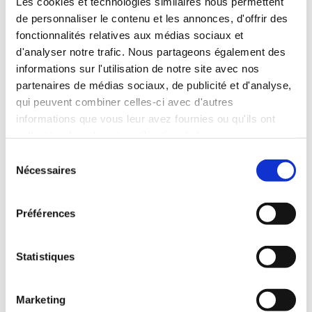
Les cookies et technologies similaires nous permettent
© Pol Guillard
de personnaliser le contenu et les annonces, d'offrir des
fonctionnalités relatives aux médias sociaux et
d'analyser notre trafic. Nous partageons également des
Les axes thématiques
informations sur l'utilisation de notre site avec nos
partenaires de médias sociaux, de publicité et d'analyse,
Les projets éligibles au Fonds spécial Maghreb pour
qui peuvent combiner celles-ci avec d'autres
l’année 2026 doivent prendre en compte au moins un des
informations que vous leur avez fournies ou qu'ils ont
axes thématiques suivants :
collectées lors de votre utilisation de leurs services.
S
Nécessaires
é
A. Promouvoir la démocratie et la participation de la
l
jeunesse dans la société
e
Préférences
c
B. Droits humains : agir ensemble pour la diversité
t
i
Statistiques
C. Encourager les débats sur la mémoire auprès des
o
jeunes et protéger le patrimoine culturel
n
Marketing
d
D. Mobiliser les jeunes pour la protection de