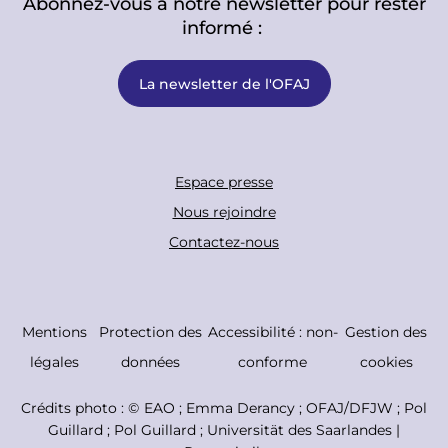
Abonnez-vous à notre newsletter pour rester
informé :
La newsletter de l'OFAJ
F
Espace presse
o
Nous rejoindre
o
Contactez-nous
t
e
r
C
Mentions
Protection des
Accessibilité : non-
Gestion des
B
o
légales
données
conforme
cookies
o
p
Crédits photo : ©
EAO ; Emma Derancy ; OFAJ/DFJW ; Pol
t
y
Guillard ; Pol Guillard ; Universität des Saarlandes |