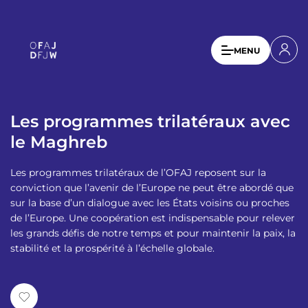
A
l
l
U
MENU
e
s
r
a
e
u
r
c
Les programmes trilatéraux avec
a
o
le Maghreb
n
c
t
c
Les programmes trilatéraux de l’OFAJ reposent sur la
e
o
conviction que l’avenir de l’Europe ne peut être abordé que
n
sur la base d’un dialogue avec les États voisins ou proches
u
u
de l’Europe. Une coopération est indispensable pour relever
p
n
les grands défis de notre temps et pour maintenir la paix, la
r
stabilité et la prospérité à l’échelle globale.
t
i
n
m
c
e
i