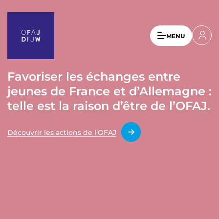
A
l
l
U
MENU
e
s
r
a
e
u
Favoriser les échanges entre
r
c
jeunes de France et d’Allemagne :
a
o
n
telle est la raison d’être de l’OFAJ.
c
t
c
e
Découvrir les actions de l’OFAJ
o
n
u
u
p
n
r
t
i
n
m
c
e
i