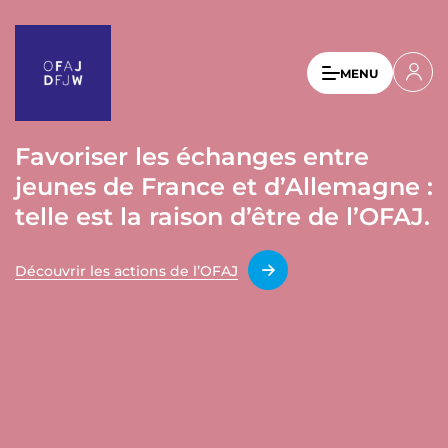
A
l
l
U
MENU
e
s
r
a
e
u
Favoriser les échanges entre
r
c
jeunes de France et d’Allemagne :
a
o
n
telle est la raison d’être de l’OFAJ.
c
t
c
e
Découvrir les actions de l’OFAJ
o
n
u
u
p
n
r
t
i
n
m
c
e
i