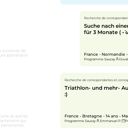
Recherche de correspondant
Suche nach eine
für 3 Monate ( •̀ ω
scolaires de
France - Normandie -
ure partenaire
Programme Sauzay
Duval
Recherche de correspondantes et corre
Triathlon- und mehr- A
:)
France - Bretagne - 14 ans - Ma
tions et autres
partenaire qui
Programme Sauzay
Emmanuel P.
P
 partenaires.