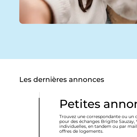
t
e
m
e
n
t
Les dernières annonces
Petites anno
Trouvez une correspondante ou un 
pour des échanges Brigitte Sauzay, 
individuelles, en tandem ou par mail
offres de logements.