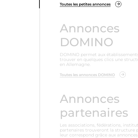
Toutes les petites annonces
Annonces
DOMINO
DOMINO permet aux établissements 
trouver en quelques clics une struct
en Allemagne.
Toutes les annonces DOMINO
Annonces
partenaires
Les associations, fédérations, institu
partenaires trouveront la structure 
leur correspond grâce aux annonces