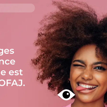
ges
ance
le est
’OFAJ.