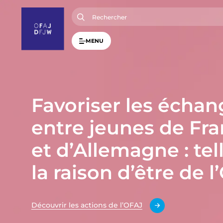
A
l
l
e
r
MENU
a
u
c
o
n
t
e
Favoriser les échan
n
u
p
entre jeunes de Fr
r
i
n
et d’Allemagne : tel
c
i
p
la raison d’être de l
a
l
Découvrir les actions de l’OFAJ