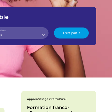
n
ble
t
m
thème
us
e
n
u
Apprentissage interculturel
Formation franco-