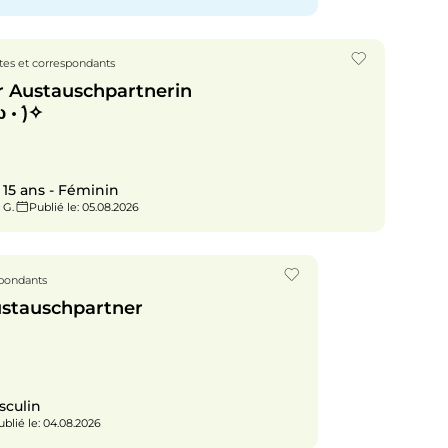
es et correspondants
r Austauschpartnerin
 •́ )✧
 15 ans - Féminin
 G.
Publié le
: 05.08.2026
spondants
ustauschpartner
sculin
ublié le
: 04.08.2026