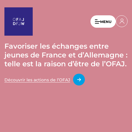
A
l
l
U
MENU
e
s
r
a
e
u
Favoriser les échanges entre
r
c
jeunes de France et d’Allemagne :
a
o
n
telle est la raison d’être de l’OFAJ.
c
t
c
e
Découvrir les actions de l’OFAJ
o
n
u
u
p
n
r
t
i
n
m
c
e
i