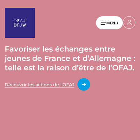
A
l
l
U
MENU
e
s
r
a
e
u
Favoriser les échanges entre
r
c
jeunes de France et d’Allemagne :
a
o
n
telle est la raison d’être de l’OFAJ.
c
t
c
e
Découvrir les actions de l’OFAJ
o
n
u
u
p
n
r
t
i
n
m
c
e
i