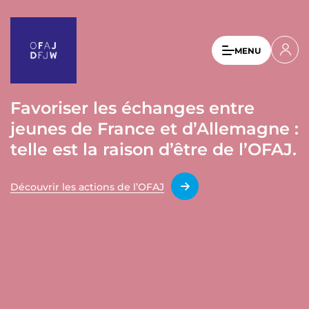
A
l
l
U
MENU
e
s
r
a
e
u
Favoriser les échanges entre
r
c
jeunes de France et d’Allemagne :
a
o
n
telle est la raison d’être de l’OFAJ.
c
t
c
e
Découvrir les actions de l’OFAJ
o
n
u
u
p
n
r
t
i
n
m
c
e
i