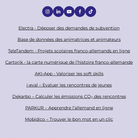
S
o
c
F
Electra - Déposer des demandes de subvention
i
o
Base de données des animatrices et animateurs
a
o
TeleTandem - Projets scolaires franco-allemands en ligne
l
t
Cartorik - la carte numérique de l’histoire franco-allemande
e
r
AKI-App - Valoriser les soft skills
i-eval – Evaluer les rencontres de jeunes
Dekarbo – Calculer les émissions CO₂ des rencontres
PARKUR – Apprendre l’allemand en ligne
Mobidico – Trouver le bon mot en un clic