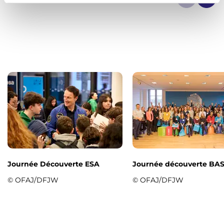
m
e
n
t
Journée Découverte ESA
Journée découverte BA
© OFAJ/DFJW
© OFAJ/DFJW