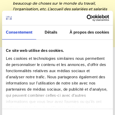
beaucoup de choses sur le monde du travail,
l’organisation, etc. L’accueil des salariées et salariés
était respectueux et poli, c’était une belle sortie,
très constructive !”
Enzo Malatré
Consentement
Détails
À propos des cookies
Participant au programme
Ce site web utilise des cookies.
Les cookies et technologies similaires nous permettent
de personnaliser le contenu et les annonces, d'offrir des
fonctionnalités relatives aux médias sociaux et
d'analyser notre trafic. Nous partageons également des
informations sur l'utilisation de notre site avec nos
Les avantages du programme
partenaires de médias sociaux, de publicité et d'analyse,
qui peuvent combiner celles-ci avec d'autres
1° Une découverte concrète du monde du travail
informations que vous leur avez fournies ou qu'ils ont
La Journée Découverte permet aux élèves d’avoir un
premier contact avec le monde professionnel et un
collectées lors de votre utilisation de leurs services.
aperçu utile sur le fonctionnement interne d’une