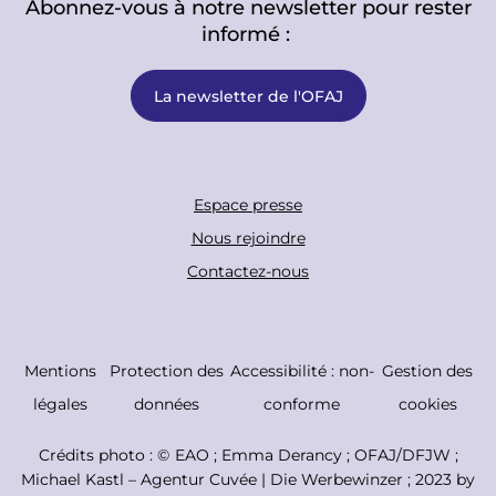
Abonnez-vous à notre newsletter pour rester
informé :
La newsletter de l'OFAJ
F
Espace presse
o
Nous rejoindre
o
Contactez-nous
t
e
r
C
Mentions
Protection des
Accessibilité : non-
Gestion des
B
o
légales
données
conforme
cookies
o
p
Crédits photo : ©
EAO ; Emma Derancy ; OFAJ/DFJW ;
t
y
Michael Kastl – Agentur Cuvée | Die Werbewinzer ; 2023 by