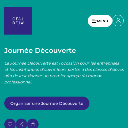
A
l
l
U
MENU
e
s
r
a
e
u
r
c
Journée Découverte
a
o
n
c
La Journée Découverte est l’occasion pour les entreprises
t
c
et les institutions d’ouvrir leurs portes à des classes d’élèves
e
afin de leur donner un premier aperçu du monde
o
n
professionnel.
u
u
p
n
r
t
Organiser une Journée Découverte
i
n
m
c
e
i