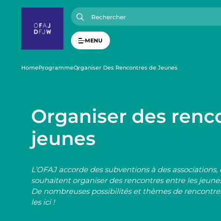
A
l
l
e
r
MENU
a
u
c
o
F
Home
Programme
Organiser Des Rencontres de Jeunes
n
t
i
e
n
u
Organiser des renc
l
p
r
jeunes
i
d
n
c
i
'
p
L’OFAJ accorde des subventions à des associations,
a
l
A
souhaitent organiser des rencontres entre les jeune
De nombreuses possibilités et thèmes de rencontres
les ici !
r