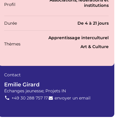
P
Associations, fédérations et
Profil
r
institutions
o
f
i
Durée
De 4 à 21 jours
l
s
T
Apprentissage interculturel
h
Thèmes
Art & Culture
é
m
a
t
i
Contact
q
u
Emilie Girard
e
Échanges jeunesse; Projets IN
s
+49 30 288 757 17
envoyer un email