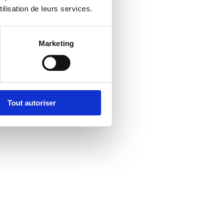
ilisation de leurs services.
Marketing
Tout autoriser
Vidéo : Les valeurs européennes selon les jeunes 
Beeskow, 2022
Échange franco-allemand
2022