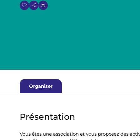
i
a
n
e
Organiser
Présentation
Vous êtes une association et vous proposez des activ