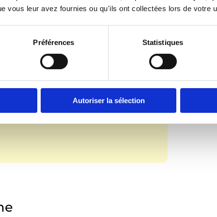
ting
pour consulter ce contenu.
 vous leur avez fournies ou qu'ils ont collectées lors de votre ut
Préférences
Statistiques
Autoriser la sélection
eunes débattent
me