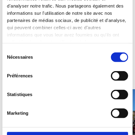
tandem@centre-francais.de
d'analyser notre trafic. Nous partageons également des
informations sur l'utilisation de notre site avec nos
Wir freuen uns auf Deine Teilnahme!
partenaires de médias sociaux, de publicité et d'analyse,
qui peuvent combiner celles-ci avec d'autres
informations que vous leur avez fournies ou qu'ils ont
collectées lors de votre utilisation de leurs services.
S
Nécessaires
é
l
e
Préférences
c
t
i
Statistiques
o
n
Marketing
d
u
c