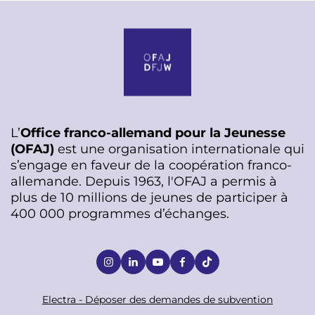
L’
Office franco-allemand pour la Jeunesse
(OFAJ)
est une organisation internationale qui
s’engage en faveur de la coopération franco-
allemande. Depuis 1963, l'OFAJ a permis à
plus de 10 millions de jeunes de participer à
400 000 programmes d’échanges.
S
o
c
F
Electra - Déposer des demandes de subvention