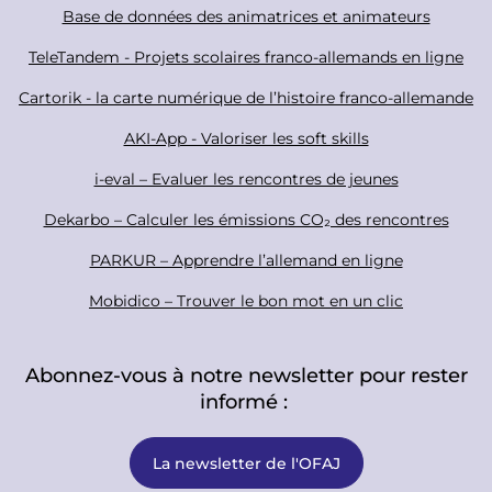
i
o
Base de données des animatrices et animateurs
a
o
TeleTandem - Projets scolaires franco-allemands en ligne
l
t
Cartorik - la carte numérique de l’histoire franco-allemande
e
r
AKI-App - Valoriser les soft skills
i-eval – Evaluer les rencontres de jeunes
Dekarbo – Calculer les émissions CO₂ des rencontres
PARKUR – Apprendre l’allemand en ligne
Mobidico – Trouver le bon mot en un clic
Abonnez-vous à notre newsletter pour rester
informé :
La newsletter de l'OFAJ