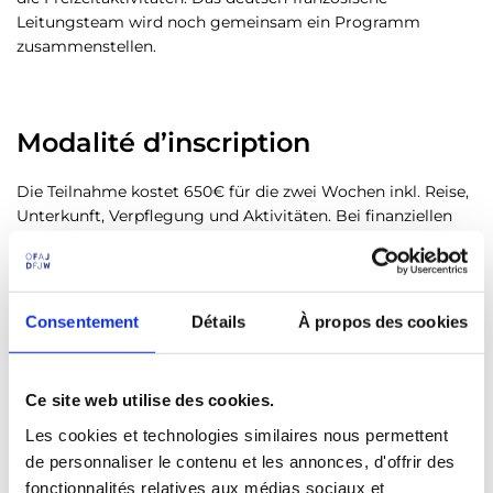
Leitungsteam wird noch gemeinsam ein Programm
zusammenstellen.
Modalité d’inscription
Die Teilnahme kostet 650€ für die zwei Wochen inkl. Reise,
Unterkunft, Verpflegung und Aktivitäten. Bei finanziellen
Fragen kann das Tandem-Team gerne direkt kontaktiert
werden.
Melde dich jetzt unverbindlich an, um alle Informationen zu
Consentement
Détails
À propos des cookies
erhalten und anschließend in Ruhe zu entscheiden, ob du
dieses Abenteuer erleben möchtest:
Ce site web utilise des cookies.
https://framaforms.org/anmeldung-zum-tandem-
sprachkurs-inscription-au-cours-tandem-1765969441
Les cookies et technologies similaires nous permettent
de personnaliser le contenu et les annonces, d'offrir des
📩 Genaueren Informationen und Anmeldung unter:
fonctionnalités relatives aux médias sociaux et