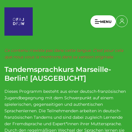
A
l
l
U
MENU
e
s
r
a
e
u
r
c
Ce contenu n'existe pas dans cette langue. C'est pour cela
a
o
que nous vous la montrons dans sa version originale.
n
c
Tandemsprachkurs Marseille-
t
c
e
Berlin! [AUSGEBUCHT]
o
n
u
u
Dieses Programm besteht aus einer deutsch-französischen
p
n
Jugendbegegnung mit dem Schwerpunkt auf einem
r
spielerischen, gegenseitigen und authentischen
t
i
Sprachenlernen. Die Teilnehmenden arbeiten in deutsch-
n
m
französischen Tandems und sind dabei zugleich Lernende
c
der Fremdsprache und Expert*innen ihrer Muttersprache.
e
i
Durch den regelmäßigen Wechsel der Sprachen lernen sie